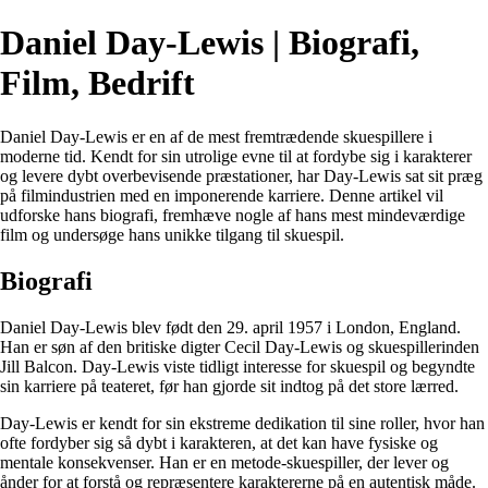
Daniel Day-Lewis | Biografi,
Film, Bedrift
Daniel Day-Lewis er en af de mest fremtrædende skuespillere i
moderne tid. Kendt for sin utrolige evne til at fordybe sig i karakterer
og levere dybt overbevisende præstationer, har Day-Lewis sat sit præg
på filmindustrien med en imponerende karriere. Denne artikel vil
udforske hans biografi, fremhæve nogle af hans mest mindeværdige
film og undersøge hans unikke tilgang til skuespil.
Biografi
Daniel Day-Lewis blev født den 29. april 1957 i London, England.
Han er søn af den britiske digter Cecil Day-Lewis og skuespillerinden
Jill Balcon. Day-Lewis viste tidligt interesse for skuespil og begyndte
sin karriere på teateret, før han gjorde sit indtog på det store lærred.
Day-Lewis er kendt for sin ekstreme dedikation til sine roller, hvor han
ofte fordyber sig så dybt i karakteren, at det kan have fysiske og
mentale konsekvenser. Han er en metode-skuespiller, der lever og
ånder for at forstå og repræsentere karaktererne på en autentisk måde.