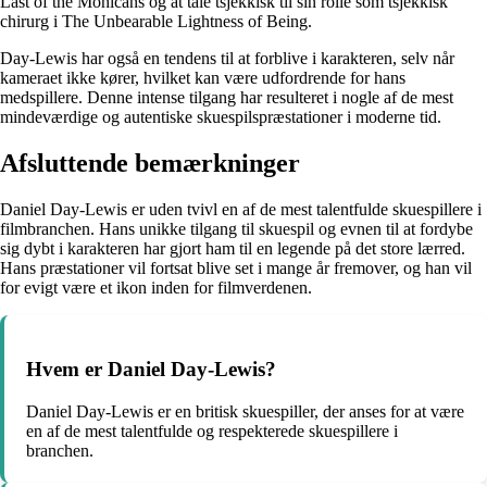
Last of the Mohicans og at tale tsjekkisk til sin rolle som tsjekkisk
chirurg i The Unbearable Lightness of Being.
Day-Lewis har også en tendens til at forblive i karakteren, selv når
kameraet ikke kører, hvilket kan være udfordrende for hans
medspillere. Denne intense tilgang har resulteret i nogle af de mest
mindeværdige og autentiske skuespilspræstationer i moderne tid.
Afsluttende bemærkninger
Daniel Day-Lewis er uden tvivl en af de mest talentfulde skuespillere i
filmbranchen. Hans unikke tilgang til skuespil og evnen til at fordybe
sig dybt i karakteren har gjort ham til en legende på det store lærred.
Hans præstationer vil fortsat blive set i mange år fremover, og han vil
for evigt være et ikon inden for filmverdenen.
Hvem er Daniel Day-Lewis?
Daniel Day-Lewis er en britisk skuespiller, der anses for at være
en af de mest talentfulde og respekterede skuespillere i
branchen.