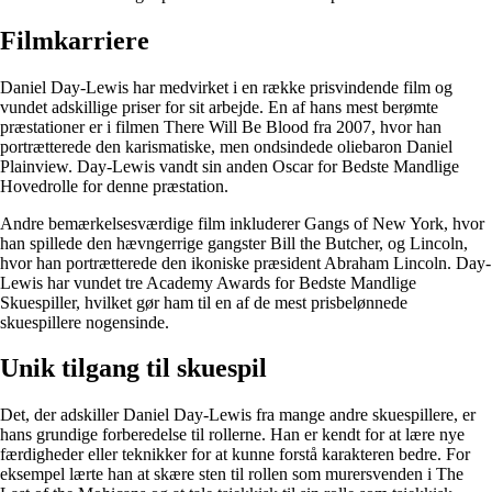
Filmkarriere
Daniel Day-Lewis har medvirket i en række prisvindende film og
vundet adskillige priser for sit arbejde. En af hans mest berømte
præstationer er i filmen There Will Be Blood fra 2007, hvor han
portrætterede den karismatiske, men ondsindede oliebaron Daniel
Plainview. Day-Lewis vandt sin anden Oscar for Bedste Mandlige
Hovedrolle for denne præstation.
Andre bemærkelsesværdige film inkluderer Gangs of New York, hvor
han spillede den hævngerrige gangster Bill the Butcher, og Lincoln,
hvor han portrætterede den ikoniske præsident Abraham Lincoln. Day-
Lewis har vundet tre Academy Awards for Bedste Mandlige
Skuespiller, hvilket gør ham til en af de mest prisbelønnede
skuespillere nogensinde.
Unik tilgang til skuespil
Det, der adskiller Daniel Day-Lewis fra mange andre skuespillere, er
hans grundige forberedelse til rollerne. Han er kendt for at lære nye
færdigheder eller teknikker for at kunne forstå karakteren bedre. For
eksempel lærte han at skære sten til rollen som murersvenden i The