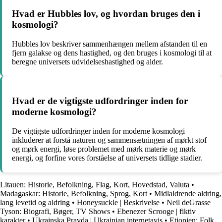
Hvad er Hubbles lov, og hvordan bruges den i
kosmologi?
Hubbles lov beskriver sammenhængen mellem afstanden til en
fjern galakse og dens hastighed, og den bruges i kosmologi til at
beregne universets udvidelseshastighed og alder.
Hvad er de vigtigste udfordringer inden for
moderne kosmologi?
De vigtigste udfordringer inden for moderne kosmologi
inkluderer at forstå naturen og sammensætningen af mørkt stof
og mørk energi, løse problemet med mørk materie og mørk
energi, og forfine vores forståelse af universets tidlige stadier.
Litauen: Historie, Befolkning, Flag, Kort, Hovedstad, Valuta
•
Madagaskar: Historie, Befolkning, Sprog, Kort
•
Midlaldrende aldring,
lang levetid og aldring
•
Honeysuckle | Beskrivelse
•
Neil deGrasse
Tyson: Biografi, Bøger, TV Shows
•
Ebenezer Scrooge | fiktiv
karakter
•
Ukrainska Pravda | Ukrainian internetavis
•
Etiopien: Folk,