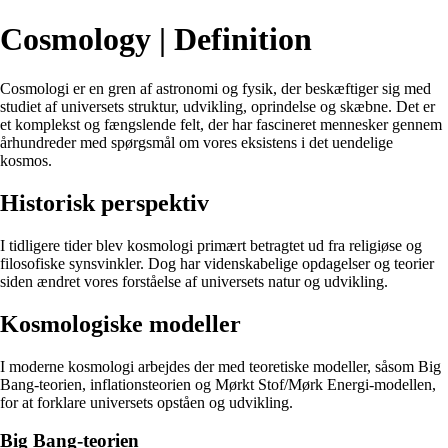
Cosmology | Definition
Cosmologi er en gren af astronomi og fysik, der beskæftiger sig med
studiet af universets struktur, udvikling, oprindelse og skæbne. Det er
et komplekst og fængslende felt, der har fascineret mennesker gennem
århundreder med spørgsmål om vores eksistens i det uendelige
kosmos.
Historisk perspektiv
I tidligere tider blev kosmologi primært betragtet ud fra religiøse og
filosofiske synsvinkler. Dog har videnskabelige opdagelser og teorier
siden ændret vores forståelse af universets natur og udvikling.
Kosmologiske modeller
I moderne kosmologi arbejdes der med teoretiske modeller, såsom Big
Bang-teorien, inflationsteorien og Mørkt Stof/Mørk Energi-modellen,
for at forklare universets opståen og udvikling.
Big Bang-teorien