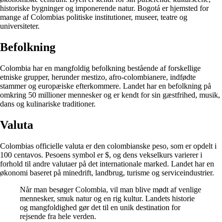
historiske bygninger og imponerende natur. Bogotá er hjemsted for
mange af Colombias politiske institutioner, museer, teatre og
universiteter.
Befolkning
Colombia har en mangfoldig befolkning bestående af forskellige
etniske grupper, herunder mestizo, afro-colombianere, indfødte
stammer og europæiske efterkommere. Landet har en befolkning på
omkring 50 millioner mennesker og er kendt for sin gæstfrihed, musik,
dans og kulinariske traditioner.
Valuta
Colombias officielle valuta er den colombianske peso, som er opdelt i
100 centavos. Pesoens symbol er $, og dens vekselkurs varierer i
forhold til andre valutaer på det internationale marked. Landet har en
økonomi baseret på minedrift, landbrug, turisme og serviceindustrier.
Når man besøger Colombia, vil man blive mødt af venlige
mennesker, smuk natur og en rig kultur. Landets historie
og mangfoldighed gør det til en unik destination for
rejsende fra hele verden.