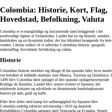
Colombia: Historie, Kort, Flag,
Hovedstad, Befolkning, Valuta
Colombia er et mangfoldigt og fascinerende land beliggende i det
nordvestlige hjørne af Sydamerika. Landet har en rig historie, smukke
landskaber og en dynamisk kultur, der har tiltrukket besøgende fra hele
verden. I denne artikel vil vi udforske Colombias historie, geografi,
nationalflag, hovedstad, befolkning og valuta.
Historie
Colombias historie strækker sig tilbage til før-spanske tider, hvor landet
var befolket af indfødte stammer som Muisca, Tayrona og Quimbaya. I
1499 blev Colombia først opdaget af den spanske opdagelsesrejsende
Rodrigo de Bastidas. Landet blev senere erobret af Spanien, der
etablerede kolonier og udviklede en blomstrende handelsøkonomi
baseret på sølv, guld og kaffe.
Efter flere årtier med kamp for uafhængighed fra Spanien blev
Colombia endelig erklæret selvstændig i 1810 og dannede
Republikken Colombia sammen med Venezuela og Ecuador. Senere