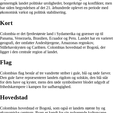
gennemgik landet politiske uroligheder, borgerkrige og konflikter, men
har siden begyndelsen af det 21. århundrede oplevet en periode med
økonomisk vækst og politisk stabilisering.
Kort
Colombia er det fjerdestørste land i Sydamerika og grænser op til
Panama, Venezuela, Brasilien, Ecuador og Peru. Landet har en varieret
geografi, der omfatter Andesbjergene, Amazonas regnskov,
Stillehavskysten og Caribien. Colombias hovedstad er Bogotá, der
ligger i den centrale region af landet.
Flag
Colombias flag består af tre vandrette striber i gule, blå og røde farver.
Den gule farve repræsenterer landets rigdom og solskin, den blå står
for dets have og kyster, mens den røde symboliserer blodet udgydt af
frihedskæmpere i kampen for uafhængighed.
Hovedstad
Colombias hovedstad er Bogotá, som også er landets største by og
økonomiske centrum. Byen er kendt for sin pulserende kulturscene,