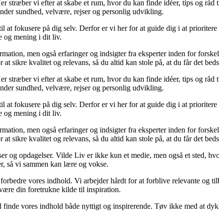
 stræber vi efter at skabe et rum, hvor du kan finde idéer, tips og råd til 
nder sundhed, velvære, rejser og personlig udvikling.
il at fokusere på dig selv. Derfor er vi her for at guide dig i at priorite
 og mening i dit liv.
ormation, men også erfaringer og indsigter fra eksperter inden for forsk
t sikre kvalitet og relevans, så du altid kan stole på, at du får det beds
 stræber vi efter at skabe et rum, hvor du kan finde idéer, tips og råd til 
nder sundhed, velvære, rejser og personlig udvikling.
il at fokusere på dig selv. Derfor er vi her for at guide dig i at priorite
 og mening i dit liv.
ormation, men også erfaringer og indsigter fra eksperter inden for forsk
t sikre kvalitet og relevans, så du altid kan stole på, at du får det beds
ser og opdagelser. Vilde Liv er ikke kun et medie, men også et sted, hvo
lser, så vi sammen kan lære og vokse.
g forbedre vores indhold. Vi arbejder hårdt for at forblive relevante og 
være din foretrukne kilde til inspiration.
 vil finde vores indhold både nyttigt og inspirerende. Tøv ikke med at dy