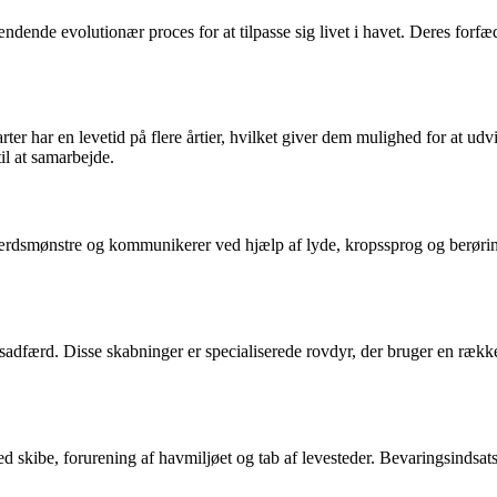
nde evolutionær proces for at tilpasse sig livet i havet. Deres forfædre
arter har en levetid på flere årtier, hvilket giver dem mulighed for at 
il at samarbejde.
dfærdsmønstre og kommunikerer ved hjælp af lyde, kropssprog og berør
sadfærd. Disse skabninger er specialiserede rovdyr, der bruger en række f
d skibe, forurening af havmiljøet og tab af levesteder. Bevaringsindsats