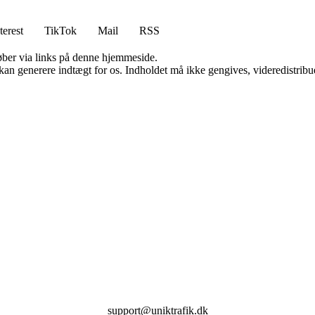
terest
TikTok
Mail
RSS
 køber via links på denne hjemmeside.
 kan generere indtægt for os. Indholdet må ikke gengives, videredistribue
support@uniktrafik.dk