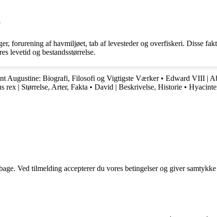
?
ger, forurening af havmiljøet, tab af levesteder og overfiskeri. Disse f
res levetid og bestandsstørrelse.
nt Augustine: Biografi, Filosofi og Vigtigste Værker
•
Edward VIII | A
 rex | Størrelse, Arter, Fakta
•
David | Beskrivelse, Historie
•
Hyacinter
tilbage. Ved tilmelding accepterer du vores betingelser og giver samtykke