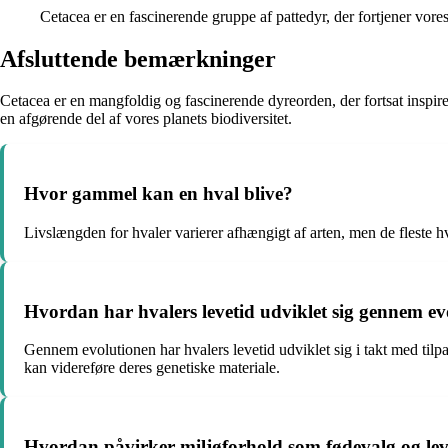
Cetacea er en fascinerende gruppe af pattedyr, der fortjener v
Afsluttende bemærkninger
Cetacea er en mangfoldig og fascinerende dyreorden, der fortsat inspir
en afgørende del af vores planets biodiversitet.
Hvor gammel kan en hval blive?
Livslængden for hvaler varierer afhængigt af arten, men de fleste h
Hvordan har hvalers levetid udviklet sig gennem e
Gennem evolutionen har hvalers levetid udviklet sig i takt med tilpas
kan videreføre deres genetiske materiale.
Hvordan påvirker miljøforhold som fødevalg og leve