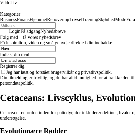
VildeLiv
Kategorier
Business
Finans
Hjemmet
Renovering
Trivsel
Træning
Skønhed
Mode
Foræ
Login
Få adgang
Nyhedsbreve
Følg med – få vores nyhedsbrev
Få inspiration, viden og små genveje direkte i din indbakke.
Indtast din mail
Registrer dig
Jeg har læst og forstået brugervilkår og privatlivspolitik.
Din tilmelding er frivillig, og du har altid mulighed for at trække den 
persondatapolitik.
Cetaceans: Livscyklus, Evolutio
Cetacea er en orden inden for pattedyr, der inkluderer delfiner, hvale
undersøgelse.
Evolutionære Rødder