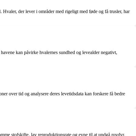
 Hvaler, der lever i områder med rigeligt med føde og få trusler, har
af havene kan påvirke hvalernes sundhed og levealder negativt,
ner over tid og analysere deres levetidsdata kan forskere få bedre
omme stofskifte, lav reproduktionsrate og evne til at undgå rovdyr,