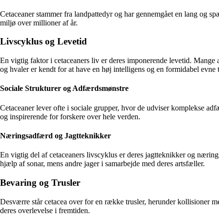
Cetaceaner stammer fra landpattedyr og har gennemgået en lang og spænde
miljø over millioner af år.
Livscyklus og Levetid
En vigtig faktor i cetaceaners liv er deres imponerende levetid. Mange 
og hvaler er kendt for at have en høj intelligens og en formidabel evne t
Sociale Strukturer og Adfærdsmønstre
Cetaceaner lever ofte i sociale grupper, hvor de udviser komplekse a
og inspirerende for forskere over hele verden.
Næringsadfærd og Jagtteknikker
En vigtig del af cetaceaners livscyklus er deres jagtteknikker og næring
hjælp af sonar, mens andre jager i samarbejde med deres artsfæller.
Bevaring og Trusler
Desværre står cetacea over for en række trusler, herunder kollisioner me
deres overlevelse i fremtiden.