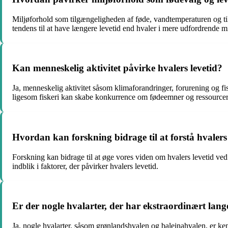
Miljøforhold som tilgængeligheden af føde, vandtemperaturen og tils
tendens til at have længere levetid end hvaler i mere udfordrende mi
Kan menneskelig aktivitet påvirke hvalers levetid?
Ja, menneskelig aktivitet såsom klimaforandringer, forurening og fi
ligesom fiskeri kan skabe konkurrence om fødeemner og ressourcer
Hvordan kan forskning bidrage til at forstå hvalers
Forskning kan bidrage til at øge vores viden om hvalers levetid ved
indblik i faktorer, der påvirker hvalers levetid.
Er der nogle hvalarter, der har ekstraordinært lange
Ja, nogle hvalarter, såsom grønlandshvalen og baleinahvalen, er kend