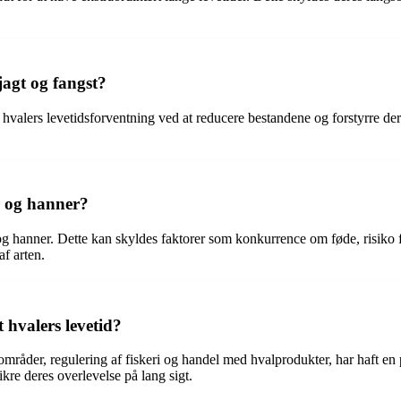
jagt og fangst?
på hvalers levetidsforventning ved at reducere bestandene og forstyrre d
r og hanner?
 og hanner. Dette kan skyldes faktorer som konkurrence om føde, risiko 
af arten.
 hvalers levetid?
mråder, regulering af fiskeri og handel med hvalprodukter, har haft en p
kre deres overlevelse på lang sigt.