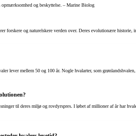
ores opmærksomhed og beskyttelse. – Marine Biolog
erer forskere og naturelskere verden over. Deres evolutionære historie,
valer lever mellem 50 og 100 år. Nogle hvalarter, som grønlandshvalen, 
volutionen?
ninger til deres miljø og rovdyrspres. I løbet af millioner af år har hva
steder hvalers levetid?