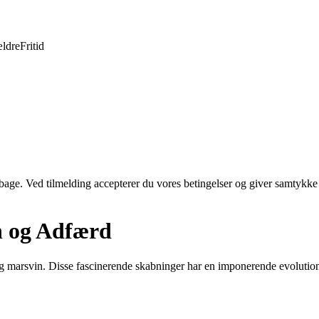
ldre
Fritid
tilbage. Ved tilmelding accepterer du vores betingelser og giver samtykke
n og Adfærd
r og marsvin. Disse fascinerende skabninger har en imponerende evolutio