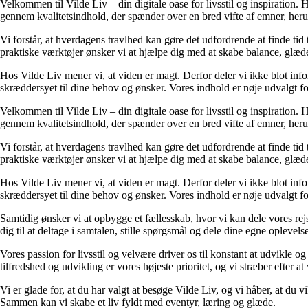
Velkommen til Vilde Liv – din digitale oase for livsstil og inspiration. Her
gennem kvalitetsindhold, der spænder over en bred vifte af emner, heru
Vi forstår, at hverdagens travlhed kan gøre det udfordrende at finde tid t
praktiske værktøjer ønsker vi at hjælpe dig med at skabe balance, glæde
Hos Vilde Liv mener vi, at viden er magt. Derfor deler vi ikke blot inf
skræddersyet til dine behov og ønsker. Vores indhold er nøje udvalgt for a
Velkommen til Vilde Liv – din digitale oase for livsstil og inspiration. Her
gennem kvalitetsindhold, der spænder over en bred vifte af emner, heru
Vi forstår, at hverdagens travlhed kan gøre det udfordrende at finde tid t
praktiske værktøjer ønsker vi at hjælpe dig med at skabe balance, glæde
Hos Vilde Liv mener vi, at viden er magt. Derfor deler vi ikke blot inf
skræddersyet til dine behov og ønsker. Vores indhold er nøje udvalgt for a
Samtidig ønsker vi at opbygge et fællesskab, hvor vi kan dele vores rej
dig til at deltage i samtalen, stille spørgsmål og dele dine egne opleve
Vores passion for livsstil og velvære driver os til konstant at udvikle o
tilfredshed og udvikling er vores højeste prioritet, og vi stræber efter at 
Vi er glade for, at du har valgt at besøge Vilde Liv, og vi håber, at du
Sammen kan vi skabe et liv fyldt med eventyr, læring og glæde.