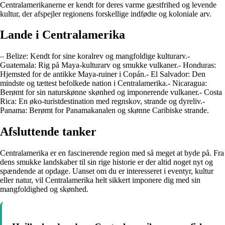
Centralamerikanerne er kendt for deres varme gæstfrihed og levende
kultur, der afspejler regionens forskellige indfødte og koloniale arv.
Lande i Centralamerika
– Belize: Kendt for sine koralrev og mangfoldige kulturarv.-
Guatemala: Rig på Maya-kulturarv og smukke vulkaner.- Honduras:
Hjemsted for de antikke Maya-ruiner i Copán.- El Salvador: Den
mindste og tættest befolkede nation i Centralamerika.- Nicaragua:
Berømt for sin naturskønne skønhed og imponerende vulkaner.- Costa
Rica: En øko-turistdestination med regnskov, strande og dyreliv.-
Panama: Berømt for Panamakanalen og skønne Caribiske strande.
Afsluttende tanker
Centralamerika er en fascinerende region med så meget at byde på. Fra
dens smukke landskaber til sin rige historie er der altid noget nyt og
spændende at opdage. Uanset om du er interesseret i eventyr, kultur
eller natur, vil Centralamerika helt sikkert imponere dig med sin
mangfoldighed og skønhed.