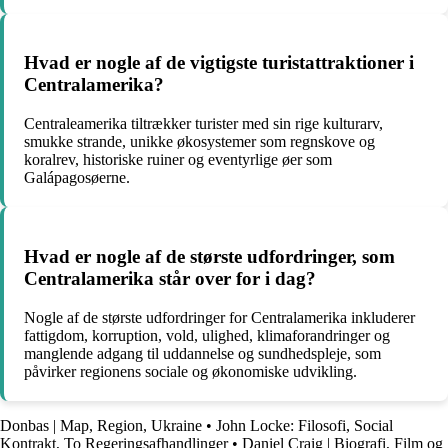
Hvad er nogle af de vigtigste turistattraktioner i
Centralamerika?
Centraleamerika tiltrækker turister med sin rige kulturarv,
smukke strande, unikke økosystemer som regnskove og
koralrev, historiske ruiner og eventyrlige øer som
Galápagosøerne.
Hvad er nogle af de største udfordringer, som
Centralamerika står over for i dag?
Nogle af de største udfordringer for Centralamerika inkluderer
fattigdom, korruption, vold, ulighed, klimaforandringer og
manglende adgang til uddannelse og sundhedspleje, som
påvirker regionens sociale og økonomiske udvikling.
Donbas | Map, Region, Ukraine
•
John Locke: Filosofi, Social
Kontrakt, To Regeringsafhandlinger
•
Daniel Craig | Biografi, Film og