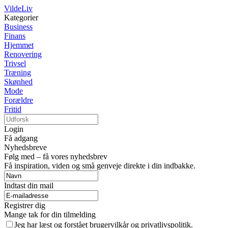
VildeLiv
Kategorier
Business
Finans
Hjemmet
Renovering
Trivsel
Træning
Skønhed
Mode
Forældre
Fritid
Login
Få adgang
Nyhedsbreve
Følg med – få vores nyhedsbrev
Få inspiration, viden og små genveje direkte i din indbakke.
Indtast din mail
Registrer dig
Mange tak for din tilmelding
Jeg har læst og forstået brugervilkår og privatlivspolitik.