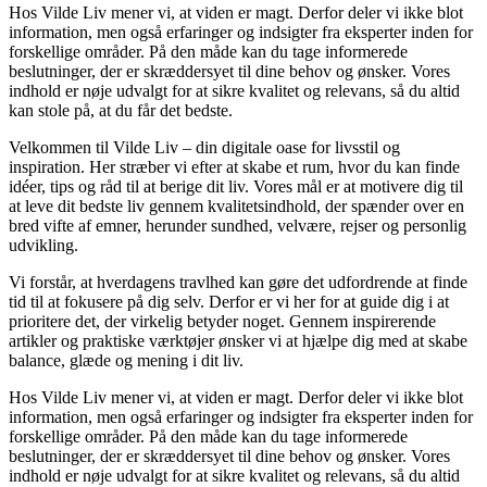
Hos Vilde Liv mener vi, at viden er magt. Derfor deler vi ikke blot
information, men også erfaringer og indsigter fra eksperter inden for
forskellige områder. På den måde kan du tage informerede
beslutninger, der er skræddersyet til dine behov og ønsker. Vores
indhold er nøje udvalgt for at sikre kvalitet og relevans, så du altid
kan stole på, at du får det bedste.
Velkommen til Vilde Liv – din digitale oase for livsstil og
inspiration. Her stræber vi efter at skabe et rum, hvor du kan finde
idéer, tips og råd til at berige dit liv. Vores mål er at motivere dig til
at leve dit bedste liv gennem kvalitetsindhold, der spænder over en
bred vifte af emner, herunder sundhed, velvære, rejser og personlig
udvikling.
Vi forstår, at hverdagens travlhed kan gøre det udfordrende at finde
tid til at fokusere på dig selv. Derfor er vi her for at guide dig i at
prioritere det, der virkelig betyder noget. Gennem inspirerende
artikler og praktiske værktøjer ønsker vi at hjælpe dig med at skabe
balance, glæde og mening i dit liv.
Hos Vilde Liv mener vi, at viden er magt. Derfor deler vi ikke blot
information, men også erfaringer og indsigter fra eksperter inden for
forskellige områder. På den måde kan du tage informerede
beslutninger, der er skræddersyet til dine behov og ønsker. Vores
indhold er nøje udvalgt for at sikre kvalitet og relevans, så du altid