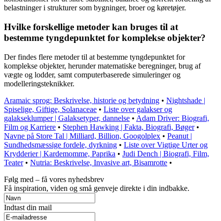
belastninger i strukturer som bygninger, broer og køretøjer.
Hvilke forskellige metoder kan bruges til at
bestemme tyngdepunktet for komplekse objekter?
Der findes flere metoder til at bestemme tyngdepunktet for
komplekse objekter, herunder matematiske beregninger, brug af
vægte og lodder, samt computerbaserede simuleringer og
modelleringsteknikker.
Aramaic sprog: Beskrivelse, historie og betydning
•
Nightshade |
Spiselige, Giftige, Solanaceae
•
Liste over galakser og
galakseklumper | Galaksetyper, dannelse
•
Adam Driver: Biografi,
Film og Karriere
•
Stephen Hawking | Fakta, Biografi, Bøger
•
Navne på Store Tal | Milliard, Billion, Googolplex
•
Peanut |
Sundhedsmæssige fordele, dyrkning
•
Liste over Vigtige Urter og
Krydderier | Kardemomme, Paprika
•
Judi Dench | Biografi, Film,
Teater
•
Nutria: Beskrivelse, Invasive art, Bisamrotte
•
Følg med – få vores nyhedsbrev
Få inspiration, viden og små genveje direkte i din indbakke.
Indtast din mail