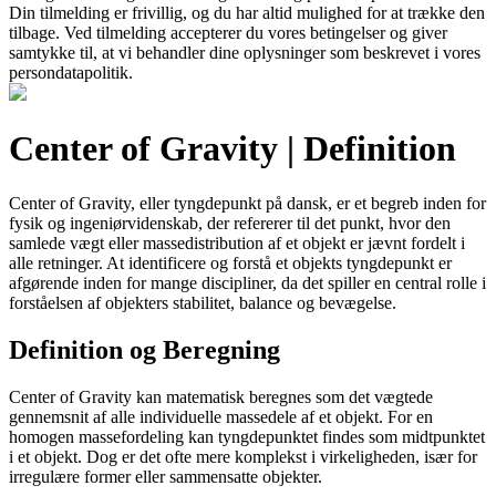
Din tilmelding er frivillig, og du har altid mulighed for at trække den
tilbage. Ved tilmelding accepterer du vores betingelser og giver
samtykke til, at vi behandler dine oplysninger som beskrevet i vores
persondatapolitik.
Center of Gravity | Definition
Center of Gravity, eller tyngdepunkt på dansk, er et begreb inden for
fysik og ingeniørvidenskab, der refererer til det punkt, hvor den
samlede vægt eller massedistribution af et objekt er jævnt fordelt i
alle retninger. At identificere og forstå et objekts tyngdepunkt er
afgørende inden for mange discipliner, da det spiller en central rolle i
forståelsen af objekters stabilitet, balance og bevægelse.
Definition og Beregning
Center of Gravity kan matematisk beregnes som det vægtede
gennemsnit af alle individuelle massedele af et objekt. For en
homogen massefordeling kan tyngdepunktet findes som midtpunktet
i et objekt. Dog er det ofte mere komplekst i virkeligheden, især for
irregulære former eller sammensatte objekter.