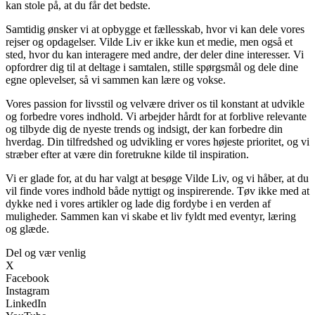
kan stole på, at du får det bedste.
Samtidig ønsker vi at opbygge et fællesskab, hvor vi kan dele vores
rejser og opdagelser. Vilde Liv er ikke kun et medie, men også et
sted, hvor du kan interagere med andre, der deler dine interesser. Vi
opfordrer dig til at deltage i samtalen, stille spørgsmål og dele dine
egne oplevelser, så vi sammen kan lære og vokse.
Vores passion for livsstil og velvære driver os til konstant at udvikle
og forbedre vores indhold. Vi arbejder hårdt for at forblive relevante
og tilbyde dig de nyeste trends og indsigt, der kan forbedre din
hverdag. Din tilfredshed og udvikling er vores højeste prioritet, og vi
stræber efter at være din foretrukne kilde til inspiration.
Vi er glade for, at du har valgt at besøge Vilde Liv, og vi håber, at du
vil finde vores indhold både nyttigt og inspirerende. Tøv ikke med at
dykke ned i vores artikler og lade dig fordybe i en verden af
muligheder. Sammen kan vi skabe et liv fyldt med eventyr, læring
og glæde.
Del og vær venlig
X
Facebook
Instagram
LinkedIn