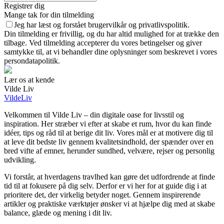
Registrer dig
Mange tak for din tilmelding
Jeg har læst og forstået brugervilkår og privatlivspolitik.
Din tilmelding er frivillig, og du har altid mulighed for at trække den
tilbage. Ved tilmelding accepterer du vores betingelser og giver
samtykke til, at vi behandler dine oplysninger som beskrevet i vores
persondatapolitik.
Lær os at kende
Vilde Liv
VildeLiv
Velkommen til Vilde Liv – din digitale oase for livsstil og
inspiration. Her stræber vi efter at skabe et rum, hvor du kan finde
idéer, tips og råd til at berige dit liv. Vores mål er at motivere dig til
at leve dit bedste liv gennem kvalitetsindhold, der spænder over en
bred vifte af emner, herunder sundhed, velvære, rejser og personlig
udvikling.
Vi forstår, at hverdagens travlhed kan gøre det udfordrende at finde
tid til at fokusere på dig selv. Derfor er vi her for at guide dig i at
prioritere det, der virkelig betyder noget. Gennem inspirerende
artikler og praktiske værktøjer ønsker vi at hjælpe dig med at skabe
balance, glæde og mening i dit liv.