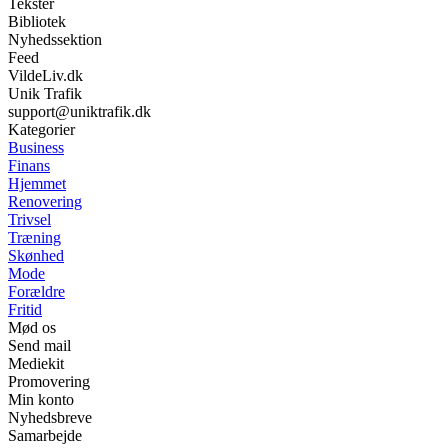
Tekster
Bibliotek
Nyhedssektion
Feed
VildeLiv.dk
Unik Trafik
support@uniktrafik.dk
Kategorier
Business
Finans
Hjemmet
Renovering
Trivsel
Træning
Skønhed
Mode
Forældre
Fritid
Mød os
Send mail
Mediekit
Promovering
Min konto
Nyhedsbreve
Samarbejde