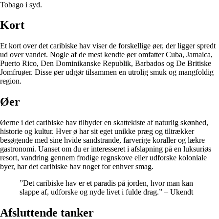
Tobago i syd.
Kort
Et kort over det caribiske hav viser de forskellige øer, der ligger spredt
ud over vandet. Nogle af de mest kendte øer omfatter Cuba, Jamaica,
Puerto Rico, Den Dominikanske Republik, Barbados og De Britiske
Jomfruøer. Disse øer udgør tilsammen en utrolig smuk og mangfoldig
region.
Øer
Øerne i det caribiske hav tilbyder en skattekiste af naturlig skønhed,
historie og kultur. Hver ø har sit eget unikke præg og tiltrækker
besøgende med sine hvide sandstrande, farverige koraller og lækre
gastronomi. Uanset om du er interesseret i afslapning på en luksuriøs
resort, vandring gennem frodige regnskove eller udforske koloniale
byer, har det caribiske hav noget for enhver smag.
”Det caribiske hav er et paradis på jorden, hvor man kan
slappe af, udforske og nyde livet i fulde drag.” – Ukendt
Afsluttende tanker