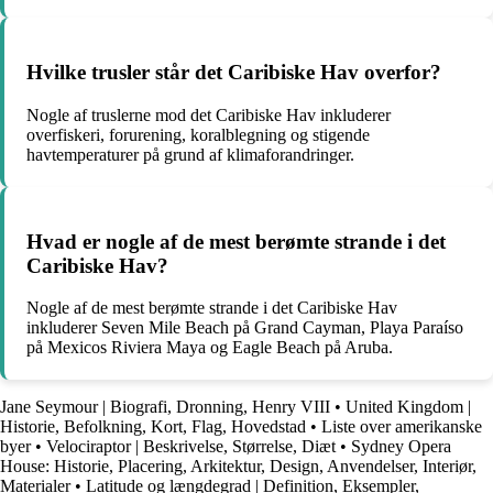
Hvilke trusler står det Caribiske Hav overfor?
Nogle af truslerne mod det Caribiske Hav inkluderer
overfiskeri, forurening, koralblegning og stigende
havtemperaturer på grund af klimaforandringer.
Hvad er nogle af de mest berømte strande i det
Caribiske Hav?
Nogle af de mest berømte strande i det Caribiske Hav
inkluderer Seven Mile Beach på Grand Cayman, Playa Paraíso
på Mexicos Riviera Maya og Eagle Beach på Aruba.
Jane Seymour | Biografi, Dronning, Henry VIII
•
United Kingdom |
Historie, Befolkning, Kort, Flag, Hovedstad
•
Liste over amerikanske
byer
•
Velociraptor | Beskrivelse, Størrelse, Diæt
•
Sydney Opera
House: Historie, Placering, Arkitektur, Design, Anvendelser, Interiør,
Materialer
•
Latitude og længdegrad | Definition, Eksempler,