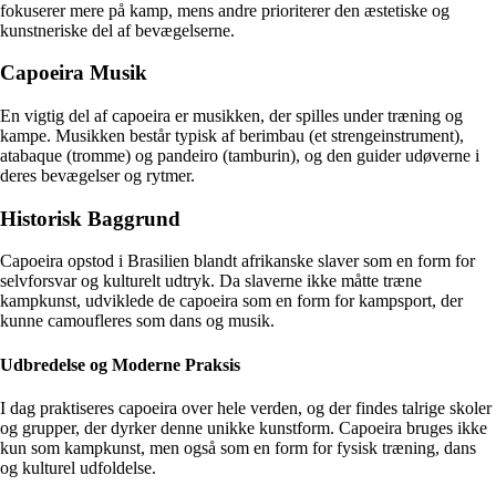
fokuserer mere på kamp, mens andre prioriterer den æstetiske og
kunstneriske del af bevægelserne.
Capoeira Musik
En vigtig del af capoeira er musikken, der spilles under træning og
kampe. Musikken består typisk af berimbau (et strengeinstrument),
atabaque (tromme) og pandeiro (tamburin), og den guider udøverne i
deres bevægelser og rytmer.
Historisk Baggrund
Capoeira opstod i Brasilien blandt afrikanske slaver som en form for
selvforsvar og kulturelt udtryk. Da slaverne ikke måtte træne
kampkunst, udviklede de capoeira som en form for kampsport, der
kunne camoufleres som dans og musik.
Udbredelse og Moderne Praksis
I dag praktiseres capoeira over hele verden, og der findes talrige skoler
og grupper, der dyrker denne unikke kunstform. Capoeira bruges ikke
kun som kampkunst, men også som en form for fysisk træning, dans
og kulturel udfoldelse.