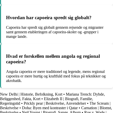
Hvordan har capoeira spredt sig globalt?
Capoeira har spredt sig globalt gennem rejsende og migranter
samt gennem etableringen af capoeira-skoler og -grupper i
mange lande.
Hvad er forskellen mellem angola og regional
capoeira?
Angola capoeira er mere traditionel og legende, mens regional
capoeira er mere hurtig og kraftfuld med fokus på teknikker og
akrobatik.
New Delhi | Historie, Befolkning, Kort
•
Mariana Trench: Dybde,
Beliggenhed, Fakta, Kort
•
Elizabeth II | Biografi, Familie,
Regeringstid
•
Prickly pear | Beskrivelse, Anvendelser
•
The Scream |
Beskrivelse
•
Doha: Byen med kontraster i Qatar
•
Carnation | Blomst,
Beskrivelse
•
Neil Young | Biografi, Sange, Album
•
Roe v. Wade |