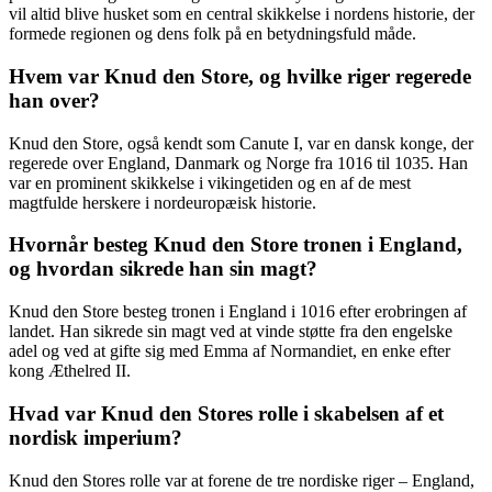
vil altid blive husket som en central skikkelse i nordens historie, der
formede regionen og dens folk på en betydningsfuld måde.
Hvem var Knud den Store, og hvilke riger regerede
han over?
Knud den Store, også kendt som Canute I, var en dansk konge, der
regerede over England, Danmark og Norge fra 1016 til 1035. Han
var en prominent skikkelse i vikingetiden og en af de mest
magtfulde herskere i nordeuropæisk historie.
Hvornår besteg Knud den Store tronen i England,
og hvordan sikrede han sin magt?
Knud den Store besteg tronen i England i 1016 efter erobringen af
landet. Han sikrede sin magt ved at vinde støtte fra den engelske
adel og ved at gifte sig med Emma af Normandiet, en enke efter
kong Æthelred II.
Hvad var Knud den Stores rolle i skabelsen af et
nordisk imperium?
Knud den Stores rolle var at forene de tre nordiske riger – England,