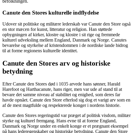
befolkningen.
Canute den Stores kulturelle indflydelse
Udover sit politiske og militære lederskab var Canute den Store også
en stor mæcen for kunst, litteratur og religion. Han støttede
opbygningen af kirker, klostre og klostre i sit rige og fremmede
kulturel udveksling mellem England, Danmark og Norge. Canutes
bevarelse og styrkelse af kristendommen i de nordiske lande bidrog
til at forme regionens kulturelle identitet.
Canute den Stores arv og historiske
betydning
Efter Canute den Stores død i 1035 arvede hans sønner, Harald
Harefoot og Harthacanute, hans riger, men var ude af stand til at
bevare det samme niveau af stabilitet og enighed, som deres far
havde opnået. Canute den Store efterlod sig dog et varigt arv som en
af de mest magtfulde og respekterede konger i nordens historie.
Canute den Stores regeringstid var præget af politisk visdom, militær
styrke og kulturel fremgang. Hans evne til at forene England,
Danmark og Norge under en enkelt konge er et prægnant eksempel
på hans lederegenskaber og historiske betydning. Canute den Store