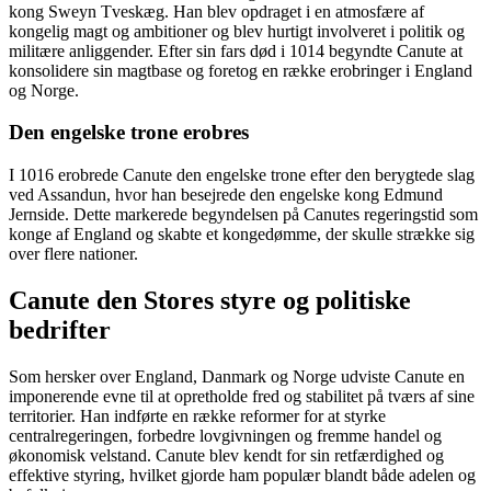
kong Sweyn Tveskæg. Han blev opdraget i en atmosfære af
kongelig magt og ambitioner og blev hurtigt involveret i politik og
militære anliggender. Efter sin fars død i 1014 begyndte Canute at
konsolidere sin magtbase og foretog en række erobringer i England
og Norge.
Den engelske trone erobres
I 1016 erobrede Canute den engelske trone efter den berygtede slag
ved Assandun, hvor han besejrede den engelske kong Edmund
Jernside. Dette markerede begyndelsen på Canutes regeringstid som
konge af England og skabte et kongedømme, der skulle strække sig
over flere nationer.
Canute den Stores styre og politiske
bedrifter
Som hersker over England, Danmark og Norge udviste Canute en
imponerende evne til at opretholde fred og stabilitet på tværs af sine
territorier. Han indførte en række reformer for at styrke
centralregeringen, forbedre lovgivningen og fremme handel og
økonomisk velstand. Canute blev kendt for sin retfærdighed og
effektive styring, hvilket gjorde ham populær blandt både adelen og