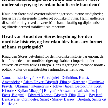
under sit styre, og hvordan håndterede han dem?
Knud den Store stod overfor udfordringer som interne stridigheder,
trusler fra rivaliserende magter og politiske intriger. Han håndterede
disse udfordringer ved at være både handlekraftig og diplomatisk,
og sikrede dermed stabilitet i sit imperium.
Hvad var Knud den Stores betydning for den
nordiske historie, og hvordan blev hans arv formet
af hans regeringstid?
Knud den Stores betydning for den nordiske historie var enorm, da
han forenede de tre nordiske riger og skabte et imperium, der
spillede en central rolle i Europa. Hans regeringstid formede nordisk
politik, kultur og magtstruktur i århundreder fremover.
Vanuatu historie og folk
•
Farvehjulet | Definition, Kunst,
Anvendelse
•
Adam Driver: Biografi, Film og Karriere
•
Ukrainska
Pravda | Ukrainian internetavis
•
Tokyo | Japan, Befolkning, Kort,
Historie
•
Kylian Mbappé | Biografi
•
Alexander Lukashenko |
Facts, Biografi
•
Edward Norton | Biografi, Film, Hulk
•
Bay leaf |
Beskrivelse, Oprindelse, Smag
•
Shirley Bassey | Biografi, Sange og
Karriere
•