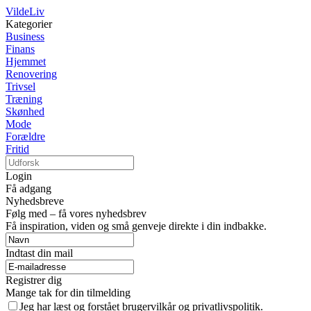
VildeLiv
Kategorier
Business
Finans
Hjemmet
Renovering
Trivsel
Træning
Skønhed
Mode
Forældre
Fritid
Login
Få adgang
Nyhedsbreve
Følg med – få vores nyhedsbrev
Få inspiration, viden og små genveje direkte i din indbakke.
Indtast din mail
Registrer dig
Mange tak for din tilmelding
Jeg har læst og forstået brugervilkår og privatlivspolitik.