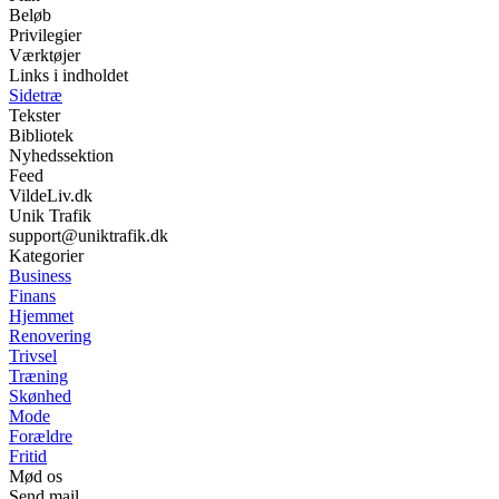
Beløb
Privilegier
Værktøjer
Links i indholdet
Sidetræ
Tekster
Bibliotek
Nyhedssektion
Feed
VildeLiv.dk
Unik Trafik
support@uniktrafik.dk
Kategorier
Business
Finans
Hjemmet
Renovering
Trivsel
Træning
Skønhed
Mode
Forældre
Fritid
Mød os
Send mail