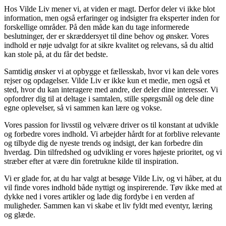
Hos Vilde Liv mener vi, at viden er magt. Derfor deler vi ikke blot
information, men også erfaringer og indsigter fra eksperter inden for
forskellige områder. På den måde kan du tage informerede
beslutninger, der er skræddersyet til dine behov og ønsker. Vores
indhold er nøje udvalgt for at sikre kvalitet og relevans, så du altid
kan stole på, at du får det bedste.
Samtidig ønsker vi at opbygge et fællesskab, hvor vi kan dele vores
rejser og opdagelser. Vilde Liv er ikke kun et medie, men også et
sted, hvor du kan interagere med andre, der deler dine interesser. Vi
opfordrer dig til at deltage i samtalen, stille spørgsmål og dele dine
egne oplevelser, så vi sammen kan lære og vokse.
Vores passion for livsstil og velvære driver os til konstant at udvikle
og forbedre vores indhold. Vi arbejder hårdt for at forblive relevante
og tilbyde dig de nyeste trends og indsigt, der kan forbedre din
hverdag. Din tilfredshed og udvikling er vores højeste prioritet, og vi
stræber efter at være din foretrukne kilde til inspiration.
Vi er glade for, at du har valgt at besøge Vilde Liv, og vi håber, at du
vil finde vores indhold både nyttigt og inspirerende. Tøv ikke med at
dykke ned i vores artikler og lade dig fordybe i en verden af
muligheder. Sammen kan vi skabe et liv fyldt med eventyr, læring
og glæde.