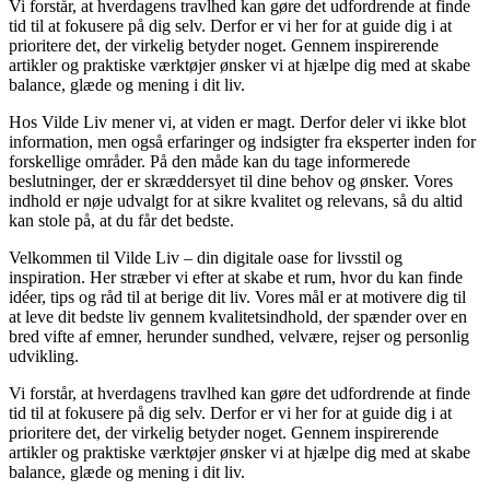
Vi forstår, at hverdagens travlhed kan gøre det udfordrende at finde
tid til at fokusere på dig selv. Derfor er vi her for at guide dig i at
prioritere det, der virkelig betyder noget. Gennem inspirerende
artikler og praktiske værktøjer ønsker vi at hjælpe dig med at skabe
balance, glæde og mening i dit liv.
Hos Vilde Liv mener vi, at viden er magt. Derfor deler vi ikke blot
information, men også erfaringer og indsigter fra eksperter inden for
forskellige områder. På den måde kan du tage informerede
beslutninger, der er skræddersyet til dine behov og ønsker. Vores
indhold er nøje udvalgt for at sikre kvalitet og relevans, så du altid
kan stole på, at du får det bedste.
Velkommen til Vilde Liv – din digitale oase for livsstil og
inspiration. Her stræber vi efter at skabe et rum, hvor du kan finde
idéer, tips og råd til at berige dit liv. Vores mål er at motivere dig til
at leve dit bedste liv gennem kvalitetsindhold, der spænder over en
bred vifte af emner, herunder sundhed, velvære, rejser og personlig
udvikling.
Vi forstår, at hverdagens travlhed kan gøre det udfordrende at finde
tid til at fokusere på dig selv. Derfor er vi her for at guide dig i at
prioritere det, der virkelig betyder noget. Gennem inspirerende
artikler og praktiske værktøjer ønsker vi at hjælpe dig med at skabe
balance, glæde og mening i dit liv.