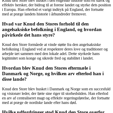
Knud den Store blev husket i den engelske historie som en stærk og
effektiv hersker, der bidrog til at forene landet og styrke dets position
i Europa. Han efterlod et varigt indtryk på England, der fortsatte
med at præge landets historie i århundreder fremover.
Hvad var Knud den Stores forhold til den
angelsaksiske befolkning i England, og hvordan
påvirkede det hans styre?
Knud den Store formåede at vinde støtte fra den angelsaksiske
befolkning i England ved at respektere deres love og traditioner og
arbejde tæt sammen med den lokale adel. Dette styrkede hans
legitimitet som konge og sikrede fred og stabilitet i landet.
Hvordan blev Knud den Stores eftermæle i
Danmark og Norge, og hvilken arv efterlod han i
disse lande?
Knud den Store blev husket i Danmark og Norge som en succesfuld
og visionær leder, der førte sine riger til storhedstiden. Han efterlod
en arv af centraliseret magt og effektiv regeringsførelse, der fortsatte
med at præge de nordiske lande efter hans død.
Hvilke udfordringer stod Knud den Store overfor