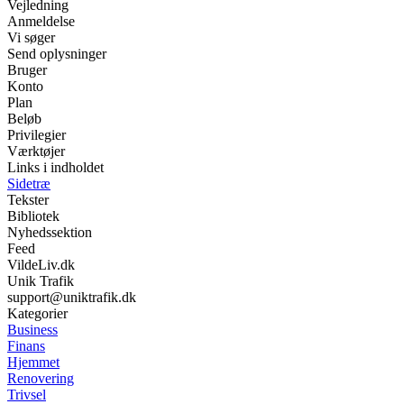
Vejledning
Anmeldelse
Vi søger
Send oplysninger
Bruger
Konto
Plan
Beløb
Privilegier
Værktøjer
Links i indholdet
Sidetræ
Tekster
Bibliotek
Nyhedssektion
Feed
VildeLiv.dk
Unik Trafik
support@uniktrafik.dk
Kategorier
Business
Finans
Hjemmet
Renovering
Trivsel