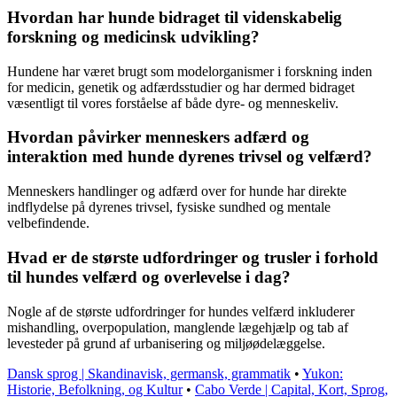
Hvordan har hunde bidraget til videnskabelig
forskning og medicinsk udvikling?
Hundene har været brugt som modelorganismer i forskning inden
for medicin, genetik og adfærdsstudier og har dermed bidraget
væsentligt til vores forståelse af både dyre- og menneskeliv.
Hvordan påvirker menneskers adfærd og
interaktion med hunde dyrenes trivsel og velfærd?
Menneskers handlinger og adfærd over for hunde har direkte
indflydelse på dyrenes trivsel, fysiske sundhed og mentale
velbefindende.
Hvad er de største udfordringer og trusler i forhold
til hundes velfærd og overlevelse i dag?
Nogle af de største udfordringer for hundes velfærd inkluderer
mishandling, overpopulation, manglende lægehjælp og tab af
levesteder på grund af urbanisering og miljøødelæggelse.
Dansk sprog | Skandinavisk, germansk, grammatik
•
Yukon:
Historie, Befolkning, og Kultur
•
Cabo Verde | Capital, Kort, Sprog,