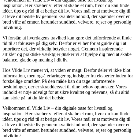
inspiration. Her stræber vi efter at skabe et rum, hvor du kan finde
idéer, tips og råd til at berige dit liv. Vores mål er at motivere dig til
at leve dit bedste liv gennem kvalitetsindhold, der spænder over en
bred vifte af emner, herunder sundhed, velvære, rejser og personlig
udvikling.
Vi forstår, at hverdagens travlhed kan gøre det udfordrende at finde
tid til at fokusere på dig selv. Derfor er vi her for at guide dig i at
prioritere det, der virkelig betyder noget. Gennem inspirerende
artikler og praktiske værktøjer ønsker vi at hjælpe dig med at skabe
balance, glæde og mening i dit liv.
Hos Vilde Liv mener vi, at viden er magt. Derfor deler vi ikke blot
information, men også erfaringer og indsigter fra eksperter inden for
forskellige områder. På den måde kan du tage informerede
beslutninger, der er skræddersyet til dine behov og ønsker. Vores
indhold er nøje udvalgt for at sikre kvalitet og relevans, så du altid
kan stole på, at du får det bedste.
Velkommen til Vilde Liv – din digitale oase for livsstil og
inspiration. Her stræber vi efter at skabe et rum, hvor du kan finde
idéer, tips og råd til at berige dit liv. Vores mål er at motivere dig til
at leve dit bedste liv gennem kvalitetsindhold, der spænder over en
bred vifte af emner, herunder sundhed, velvære, rejser og personlig
udvikling.