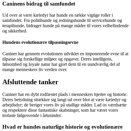
Caninens bidrag til samfundet
Ud over at være kæledyr har hunde en række vigtige roller i
samfundet. Fra politihunde og redningshunde til servicehunde og
terapihunde, bidrager hunde på mange måder til vores velbefindende
og sikkerhed.
Hundens evolutionære tilpasningsevne
Caniner har gennem evolutionen udviklet en imponerende evne til at
tilpasse sig forskellige miljøer og opgaver. Deres intelligens,
følsomhed og loyale natur har gjort dem til en uundværlig del af
mange menneskers liv verden over.
Afsluttende tanker
Caniner har en dybt rodfæstet plads i menneskers hjerter og historie.
Deres betydning strækker sig langt ud over blot at være kæledyr og
arbejdsdyr; de beriger vores liv på utallige måder. Lad os værdsætte
og respektere disse fantastiske skabninger, som har været vores
trofaste følgesvende i årtusinder.
Hvad er hundes naturlige historie og evolutionære