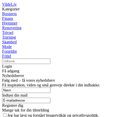
VildeLiv
Kategorier
Business
Finans
Hjemmet
Renovering
Trivsel
Træning
Skønhed
Mode
Forældre
Fritid
Login
Få adgang
Nyhedsbreve
Følg med – få vores nyhedsbrev
Få inspiration, viden og små genveje direkte i din indbakke.
Indtast din mail
Registrer dig
Mange tak for din tilmelding
Jeg har læst og forstået brugervilkår og privatlivspolitik.