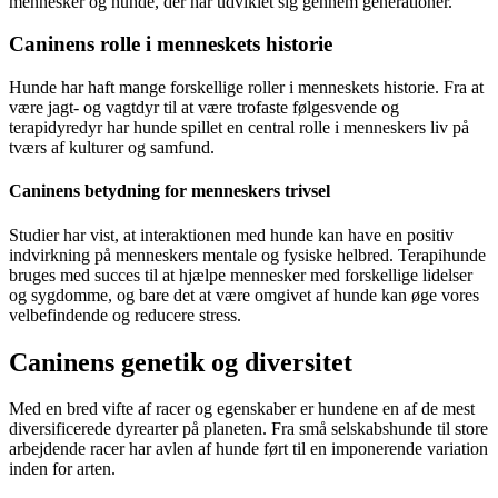
mennesker og hunde, der har udviklet sig gennem generationer.
Caninens rolle i menneskets historie
Hunde har haft mange forskellige roller i menneskets historie. Fra at
være jagt- og vagtdyr til at være trofaste følgesvende og
terapidyredyr har hunde spillet en central rolle i menneskers liv på
tværs af kulturer og samfund.
Caninens betydning for menneskers trivsel
Studier har vist, at interaktionen med hunde kan have en positiv
indvirkning på menneskers mentale og fysiske helbred. Terapihunde
bruges med succes til at hjælpe mennesker med forskellige lidelser
og sygdomme, og bare det at være omgivet af hunde kan øge vores
velbefindende og reducere stress.
Caninens genetik og diversitet
Med en bred vifte af racer og egenskaber er hundene en af de mest
diversificerede dyrearter på planeten. Fra små selskabshunde til store
arbejdende racer har avlen af hunde ført til en imponerende variation
inden for arten.