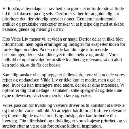
Vi forstår, at hverdagens travlhed kan gøre det udfordrende at finde
tid til at fokusere på dig selv. Derfor er vi her for at guide dig i at
prioritere det, der virkelig betyder noget. Gennem inspirerende
artikler og praktiske værktøjer ønsker vi at hjælpe dig med at skabe
balance, glæde og mening i dit liv.
Hos Vilde Liv mener vi, at viden er magt. Derfor deler vi ikke blot
information, men også erfaringer og indsigter fra eksperter inden for
forskellige områder. På den måde kan du tage informerede
beslutninger, der er skræddersyet til dine behov og ønsker. Vores
indhold er nøje udvalgt for at sikre kvalitet og relevans, så du altid
kan stole på, at du får det bedste.
Samtidig ønsker vi at opbygge et fællesskab, hvor vi kan dele vores
rejser og opdagelser. Vilde Liv er ikke kun et medie, men også et
sted, hvor du kan interagere med andre, der deler dine interesser. Vi
opfordrer dig til at deltage i samtalen, stille spørgsmål og dele dine
egne oplevelser, så vi sammen kan lære og vokse.
Vores passion for livsstil og velvære driver os til konstant at udvikle
og forbedre vores indhold. Vi arbejder hårdt for at forblive relevante
og tilbyde dig de nyeste trends og indsigt, der kan forbedre din
hverdag. Din tilfredshed og udvikling er vores højeste prioritet, og vi
stræber efter at være din foretrukne kilde til inspiration.