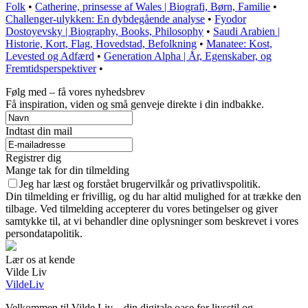
Folk
•
Catherine, prinsesse af Wales | Biografi, Børn, Familie
•
Challenger-ulykken: En dybdegående analyse
•
Fyodor
Dostoyevsky | Biography, Books, Philosophy
•
Saudi Arabien |
Historie, Kort, Flag, Hovedstad, Befolkning
•
Manatee: Kost,
Levested og Adfærd
•
Generation Alpha | År, Egenskaber, og
Fremtidsperspektiver
•
Følg med – få vores nyhedsbrev
Få inspiration, viden og små genveje direkte i din indbakke.
Indtast din mail
Registrer dig
Mange tak for din tilmelding
Jeg har læst og forstået brugervilkår og privatlivspolitik.
Din tilmelding er frivillig, og du har altid mulighed for at trække den
tilbage. Ved tilmelding accepterer du vores betingelser og giver
samtykke til, at vi behandler dine oplysninger som beskrevet i vores
persondatapolitik.
Lær os at kende
Vilde Liv
VildeLiv
Velkommen til Vilde Liv – din digitale oase for livsstil og