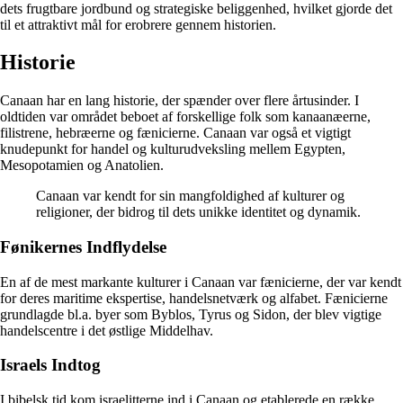
dets frugtbare jordbund og strategiske beliggenhed, hvilket gjorde det
til et attraktivt mål for erobrere gennem historien.
Historie
Canaan har en lang historie, der spænder over flere årtusinder. I
oldtiden var området beboet af forskellige folk som kanaanæerne,
filistrene, hebræerne og fænicierne. Canaan var også et vigtigt
knudepunkt for handel og kulturudveksling mellem Egypten,
Mesopotamien og Anatolien.
Canaan var kendt for sin mangfoldighed af kulturer og
religioner, der bidrog til dets unikke identitet og dynamik.
Fønikernes Indflydelse
En af de mest markante kulturer i Canaan var fænicierne, der var kendt
for deres maritime ekspertise, handelsnetværk og alfabet. Fænicierne
grundlagde bl.a. byer som Byblos, Tyrus og Sidon, der blev vigtige
handelscentre i det østlige Middelhav.
Israels Indtog
I bibelsk tid kom israelitterne ind i Canaan og etablerede en række