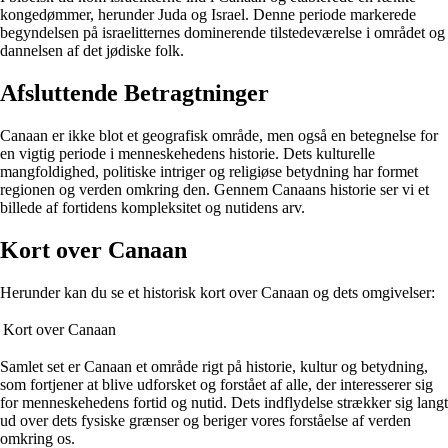
kongedømmer, herunder Juda og Israel. Denne periode markerede
begyndelsen på israelitternes dominerende tilstedeværelse i området og
dannelsen af det jødiske folk.
Afsluttende Betragtninger
Canaan er ikke blot et geografisk område, men også en betegnelse for
en vigtig periode i menneskehedens historie. Dets kulturelle
mangfoldighed, politiske intriger og religiøse betydning har formet
regionen og verden omkring den. Gennem Canaans historie ser vi et
billede af fortidens kompleksitet og nutidens arv.
Kort over Canaan
Herunder kan du se et historisk kort over Canaan og dets omgivelser:
Kort over Canaan
Samlet set er Canaan et område rigt på historie, kultur og betydning,
som fortjener at blive udforsket og forstået af alle, der interesserer sig
for menneskehedens fortid og nutid. Dets indflydelse strækker sig langt
ud over dets fysiske grænser og beriger vores forståelse af verden
omkring os.