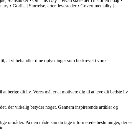
e, Statistikker
•
On This Day – Hvad skete der i historien i dag
•
onary
•
Gorilla | Størrelse, arter, levesteder
•
Governmentality |
 til, at vi behandler dine oplysninger som beskrevet i vores
at berige dit liv. Vores mål er at motivere dig til at leve dit bedste liv
re det, der virkelig betyder noget. Gennem inspirerende artikler og
ellige områder. På den måde kan du tage informerede beslutninger, der er
te.