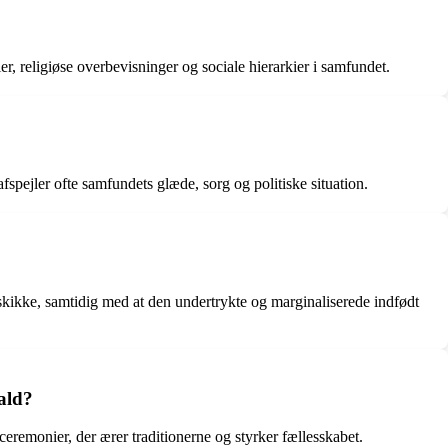
ier, religiøse overbevisninger og sociale hierarkier i samfundet.
ejler ofte samfundets glæde, sorg og politiske situation.
skikke, samtidig med at den undertrykte og marginaliserede indfødt
fald?
eremonier, der ærer traditionerne og styrker fællesskabet.