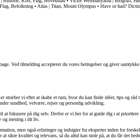
| Historie, Kort, Flag, Hovedstad
•
Victor Wembanyama | Biografi, Højd
 Flag, Befolkning
•
Atlas | Titan, Mount Olympus
•
Have or had? Dicti
tilbage. Ved tilmelding accepterer du vores betingelser og giver samtykke
 stræber vi efter at skabe et rum, hvor du kan finde idéer, tips og råd til 
nder sundhed, velvære, rejser og personlig udvikling.
il at fokusere på dig selv. Derfor er vi her for at guide dig i at priorite
 og mening i dit liv.
ormation, men også erfaringer og indsigter fra eksperter inden for forsk
t sikre kvalitet og relevans, så du altid kan stole på, at du får det beds