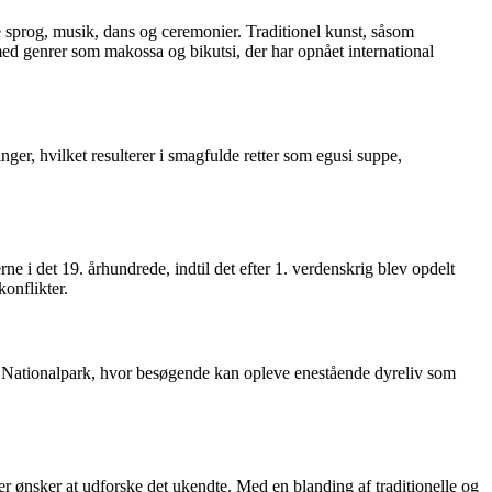
e sprog, musik, dans og ceremonier. Traditionel kunst, såsom
 med genrer som makossa og bikutsi, der har opnået international
er, hvilket resulterer i smagfulde retter som egusi suppe,
 i det 19. århundrede, indtil det efter 1. verdenskrig blev opdelt
onflikter.
 Nationalpark, hvor besøgende kan opleve enestående dyreliv som
er ønsker at udforske det ukendte. Med en blanding af traditionelle og