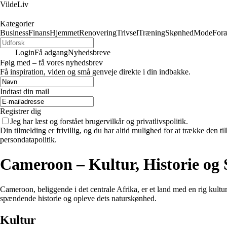
VildeLiv
Kategorier
Business
Finans
Hjemmet
Renovering
Trivsel
Træning
Skønhed
Mode
Foræ
Login
Få adgang
Nyhedsbreve
Følg med – få vores nyhedsbrev
Få inspiration, viden og små genveje direkte i din indbakke.
Indtast din mail
Registrer dig
Jeg har læst og forstået brugervilkår og privatlivspolitik.
Din tilmelding er frivillig, og du har altid mulighed for at trække den 
persondatapolitik.
Cameroon – Kultur, Historie og
Cameroon, beliggende i det centrale Afrika, er et land med en rig kulture
spændende historie og opleve dets naturskønhed.
Kultur