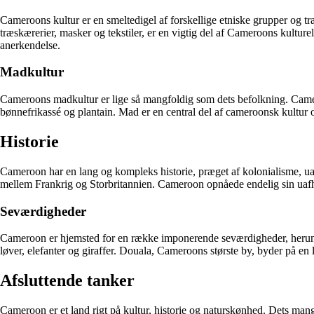
Cameroons kultur er en smeltedigel af forskellige etniske grupper og t
træskærerier, masker og tekstiler, er en vigtig del af Cameroons kultur
anerkendelse.
Madkultur
Cameroons madkultur er lige så mangfoldig som dets befolkning. Cameroo
bønnefrikassé og plantain. Mad er en central del af cameroonsk kultur 
Historie
Cameroon har en lang og kompleks historie, præget af kolonialisme, uaf
mellem Frankrig og Storbritannien. Cameroon opnåede endelig sin uafhæ
Seværdigheder
Cameroon er hjemsted for en række imponerende seværdigheder, herun
løver, elefanter og giraffer. Douala, Cameroons største by, byder på en
Afsluttende tanker
Cameroon er et land rigt på kultur, historie og naturskønhed. Dets man