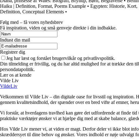
Diana, prinsesse af Wales: Biografi, Bryllup, Børn, Begravelse
•
Benin 
Haiku | Definition, Format, Poems Example
•
Egypten: Historie, Kort,
Definition, Conceptual Elements
•
Følg med – få vores nyhedsbrev
Få inspiration, viden og små genveje direkte i din indbakke.
Indtast din mail
Registrer dig
Jeg har læst og forstået brugervilkår og privatlivspolitik.
Din tilmelding er frivillig, og du har altid mulighed for at trække den 
persondatapolitik.
Lær os at kende
Vilde Liv
VildeLiv
Velkommen til Vilde Liv – din digitale oase for livsstil og inspiration. Her
gennem kvalitetsindhold, der spænder over en bred vifte af emner, heru
Vi forstår, at hverdagens travlhed kan gøre det udfordrende at finde tid t
praktiske værktøjer ønsker vi at hjælpe dig med at skabe balance, glæde
Hos Vilde Liv mener vi, at viden er magt. Derfor deler vi ikke blot inf
skræddersyet til dine behov og ønsker. Vores indhold er nøje udvalgt for a