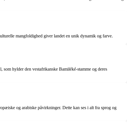
kulturelle mangfoldighed giver landet en unik dynamik og farve.
ival, som hylder den vestafrikanske Bamiléké-stamme og deres
ropæiske og arabiske påvirkninger. Dette kan ses i alt fra sprog og