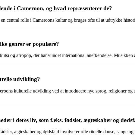
ædende i Cameroon, og hvad repræsenterer de?
 en central rolle i Cameroons kultur og bruges ofte til at udtrykke histor
lke genrer er populære?
i og afropop, der har vundet international anerkendelse. Musikken afsp
relle udvikling?
oons kulturelle udvikling ved at introducere nye sprog, religioner og 
er i deres liv, som f.eks. fødsler, ægteskaber og døds
sler, ægteskaber og dødsfald involverer ofte rituelle danse, sange og c