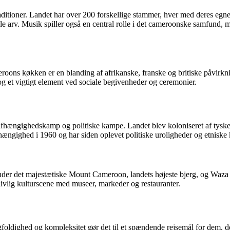
raditioner. Landet har over 200 forskellige stammer, hver med deres egn
elle arv. Musik spiller også en central rolle i det cameroonske samfund,
ns køkken er en blanding af afrikanske, franske og britiske påvirkning
og et vigtigt element ved sociale begivenheder og ceremonier.
hængighedskamp og politiske kampe. Landet blev koloniseret af tyskerne
ngighed i 1960 og har siden oplevet politiske uroligheder og etniske k
der det majestætiske Mount Cameroon, landets højeste bjerg, og Waza
 livlig kulturscene med museer, markeder og restauranter.
gfoldighed og kompleksitet gør det til et spændende rejsemål for dem, d