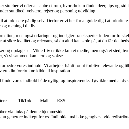
 stræber vi efter at skabe et rum, hvor du kan finde idéer, tips og råd til 
nder sundhed, velvære, rejser og personlig udvikling.
il at fokusere på dig selv. Derfor er vi her for at guide dig i at priorite
 og mening i dit liv.
ormation, men også erfaringer og indsigter fra eksperter inden for forsk
t sikre kvalitet og relevans, så du altid kan stole på, at du får det beds
ser og opdagelser. Vilde Liv er ikke kun et medie, men også et sted, hvo
lser, så vi sammen kan lære og vokse.
g forbedre vores indhold. Vi arbejder hårdt for at forblive relevante og 
være din foretrukne kilde til inspiration.
 vil finde vores indhold både nyttigt og inspirerende. Tøv ikke med at dy
terest
TikTok
Mail
RSS
 køber via links på denne hjemmeside.
 kan generere indtægt for os. Indholdet må ikke gengives, videredistribue