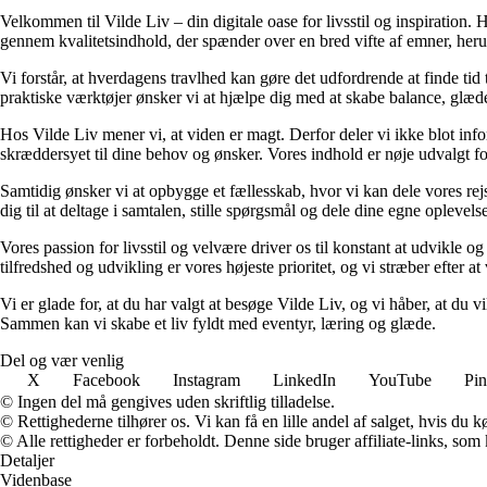
Velkommen til Vilde Liv – din digitale oase for livsstil og inspiration. Her
gennem kvalitetsindhold, der spænder over en bred vifte af emner, heru
Vi forstår, at hverdagens travlhed kan gøre det udfordrende at finde tid t
praktiske værktøjer ønsker vi at hjælpe dig med at skabe balance, glæde
Hos Vilde Liv mener vi, at viden er magt. Derfor deler vi ikke blot inf
skræddersyet til dine behov og ønsker. Vores indhold er nøje udvalgt for a
Samtidig ønsker vi at opbygge et fællesskab, hvor vi kan dele vores rej
dig til at deltage i samtalen, stille spørgsmål og dele dine egne opleve
Vores passion for livsstil og velvære driver os til konstant at udvikle o
tilfredshed og udvikling er vores højeste prioritet, og vi stræber efter at 
Vi er glade for, at du har valgt at besøge Vilde Liv, og vi håber, at du
Sammen kan vi skabe et liv fyldt med eventyr, læring og glæde.
Del og vær venlig
X
Facebook
Instagram
LinkedIn
YouTube
Pin
© Ingen del må gengives uden skriftlig tilladelse.
© Rettighederne tilhører os. Vi kan få en lille andel af salget, hvis du
© Alle rettigheder er forbeholdt. Denne side bruger affiliate-links, som
Detaljer
Videnbase