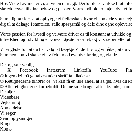
Hos Vilde Liv mener vi, at viden er magt. Derfor deler vi ikke blot inf
skræddersyet til dine behov og ønsker. Vores indhold er nøje udvalgt for a
Samtidig ønsker vi at opbygge et fællesskab, hvor vi kan dele vores rej
dig til at deltage i samtalen, stille spørgsmål og dele dine egne opleve
Vores passion for livsstil og velvære driver os til konstant at udvikle o
tilfredshed og udvikling er vores højeste prioritet, og vi stræber efter at 
Vi er glade for, at du har valgt at besøge Vilde Liv, og vi håber, at du
Sammen kan vi skabe et liv fyldt med eventyr, læring og glæde.
Del og vær venlig
X
Facebook
Instagram
LinkedIn
YouTube
Pin
© Ingen del må gengives uden skriftlig tilladelse.
© Rettighederne tilhører os. Vi kan få en lille andel af salget, hvis du
© Alle rettigheder er forbeholdt. Denne side bruger affiliate-links, som
Detaljer
Videnbase
Vejledning
Anmeldelse
Vi søger
Send oplysninger
Bruger
Konto