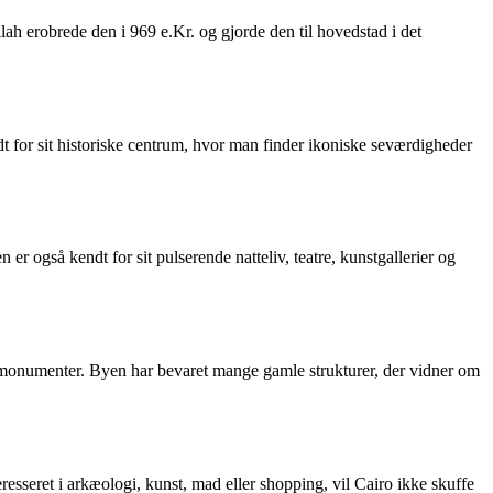
lah erobrede den i 969 e.Kr. og gjorde den til hovedstad i det
t for sit historiske centrum, hvor man finder ikoniske seværdigheder
r også kendt for sit pulserende natteliv, teatre, kunstgallerier og
e monumenter. Byen har bevaret mange gamle strukturer, der vidner om
esseret i arkæologi, kunst, mad eller shopping, vil Cairo ikke skuffe