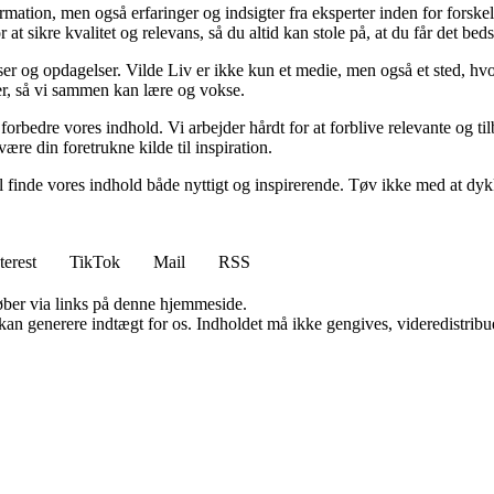
ormation, men også erfaringer og indsigter fra eksperter inden for forsk
t sikre kvalitet og relevans, så du altid kan stole på, at du får det beds
ser og opdagelser. Vilde Liv er ikke kun et medie, men også et sted, hvo
lser, så vi sammen kan lære og vokse.
g forbedre vores indhold. Vi arbejder hårdt for at forblive relevante og 
være din foretrukne kilde til inspiration.
 vil finde vores indhold både nyttigt og inspirerende. Tøv ikke med at dy
terest
TikTok
Mail
RSS
 køber via links på denne hjemmeside.
 kan generere indtægt for os. Indholdet må ikke gengives, videredistribue