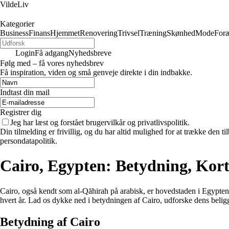
VildeLiv
Kategorier
Business
Finans
Hjemmet
Renovering
Trivsel
Træning
Skønhed
Mode
Foræ
Login
Få adgang
Nyhedsbreve
Følg med – få vores nyhedsbrev
Få inspiration, viden og små genveje direkte i din indbakke.
Indtast din mail
Registrer dig
Jeg har læst og forstået brugervilkår og privatlivspolitik.
Din tilmelding er frivillig, og du har altid mulighed for at trække den 
persondatapolitik.
Cairo, Egypten: Betydning, Kor
Cairo, også kendt som al-Qāhirah på arabisk, er hovedstaden i Egypten o
hvert år. Lad os dykke ned i betydningen af Cairo, udforske dens beli
Betydning af Cairo