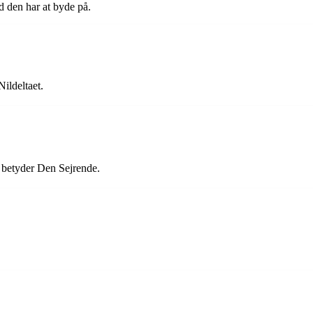
d den har at byde på.
ildeltaet.
 betyder Den Sejrende.