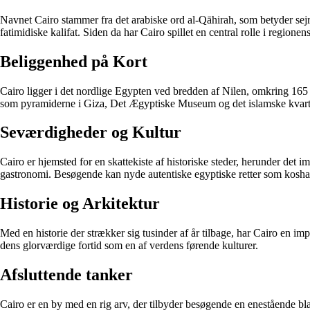
Navnet Cairo stammer fra det arabiske ord al-Qāhirah, som betyder sejre
fatimidiske kalifat. Siden da har Cairo spillet en central rolle i regione
Beliggenhed på Kort
Cairo ligger i det nordlige Egypten ved bredden af Nilen, omkring 165
som pyramiderne i Giza, Det Ægyptiske Museum og det islamske kvart
Seværdigheder og Kultur
Cairo er hjemsted for en skattekiste af historiske steder, herunder det 
gastronomi. Besøgende kan nyde autentiske egyptiske retter som koshari
Historie og Arkitektur
Med en historie der strækker sig tusinder af år tilbage, har Cairo en
dens glorværdige fortid som en af verdens førende kulturer.
Afsluttende tanker
Cairo er en by med en rig arv, der tilbyder besøgende en enestående bla