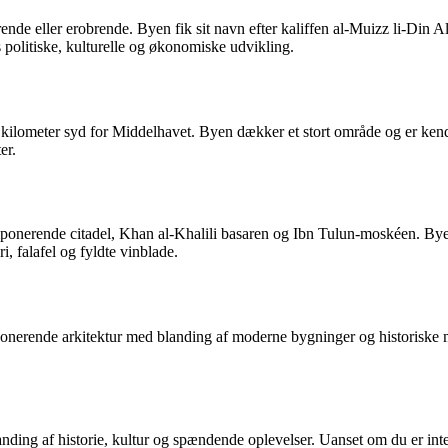
nde eller erobrende. Byen fik sit navn efter kaliffen al-Muizz li-Din Al
ns politiske, kulturelle og økonomiske udvikling.
 kilometer syd for Middelhavet. Byen dækker et stort område og er kend
er.
imponerende citadel, Khan al-Khalili basaren og Ibn Tulun-moskéen. Byen e
, falafel og fyldte vinblade.
 imponerende arkitektur med blanding af moderne bygninger og historisk
nding af historie, kultur og spændende oplevelser. Uanset om du er inter