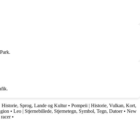
Park.
fik.
 Historie, Sprog, Lande og Kultur
•
Pompeii | Historie, Vulkan, Kort,
igion
•
Leo | Stjernebillede, Stjernetegn, Symbol, Tegn, Datoer
•
New
 racer
•