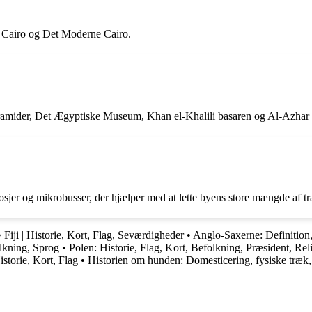
ke Cairo og Det Moderne Cairo.
yramider, Det Ægyptiske Museum, Khan el-Khalili basaren og Al-Azhar 
osjer og mikrobusser, der hjælper med at lette byens store mængde af tra
•
Fiji | Historie, Kort, Flag, Seværdigheder
•
Anglo-Saxerne: Definition,
lkning, Sprog
•
Polen: Historie, Flag, Kort, Befolkning, Præsident, Rel
istorie, Kort, Flag
•
Historien om hunden: Domesticering, fysiske træk,