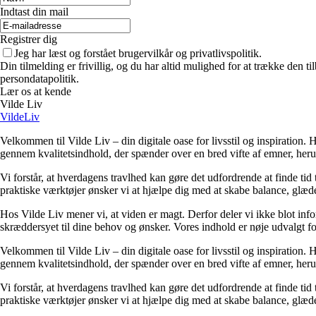
Indtast din mail
Registrer dig
Jeg har læst og forstået brugervilkår og privatlivspolitik.
Din tilmelding er frivillig, og du har altid mulighed for at trække den 
persondatapolitik.
Lær os at kende
Vilde Liv
VildeLiv
Velkommen til Vilde Liv – din digitale oase for livsstil og inspiration. Her
gennem kvalitetsindhold, der spænder over en bred vifte af emner, heru
Vi forstår, at hverdagens travlhed kan gøre det udfordrende at finde tid t
praktiske værktøjer ønsker vi at hjælpe dig med at skabe balance, glæde
Hos Vilde Liv mener vi, at viden er magt. Derfor deler vi ikke blot inf
skræddersyet til dine behov og ønsker. Vores indhold er nøje udvalgt for a
Velkommen til Vilde Liv – din digitale oase for livsstil og inspiration. Her
gennem kvalitetsindhold, der spænder over en bred vifte af emner, heru
Vi forstår, at hverdagens travlhed kan gøre det udfordrende at finde tid t
praktiske værktøjer ønsker vi at hjælpe dig med at skabe balance, glæde