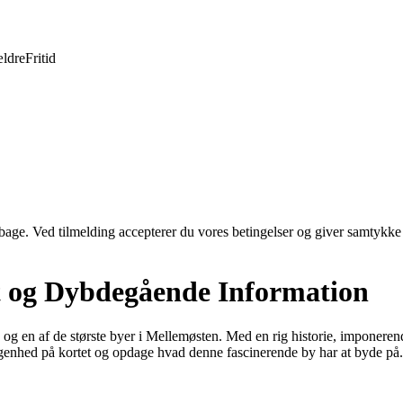
ldre
Fritid
tilbage. Ved tilmelding accepterer du vores betingelser og giver samtykke
t og Dybdegående Information
g en af de største byer i Mellemøsten. Med en rig historie, imponerende
ggenhed på kortet og opdage hvad denne fascinerende by har at byde på.