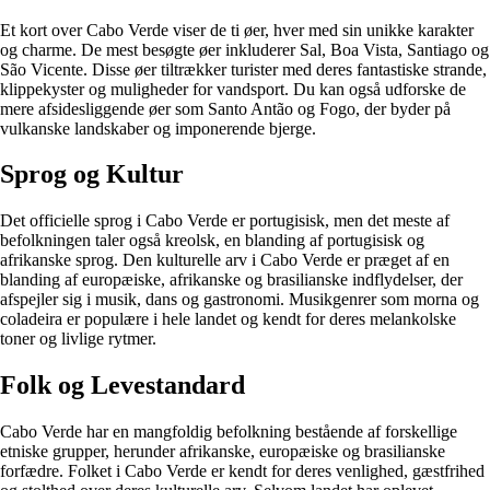
Et kort over Cabo Verde viser de ti øer, hver med sin unikke karakter
og charme. De mest besøgte øer inkluderer Sal, Boa Vista, Santiago og
São Vicente. Disse øer tiltrækker turister med deres fantastiske strande,
klippekyster og muligheder for vandsport. Du kan også udforske de
mere afsidesliggende øer som Santo Antão og Fogo, der byder på
vulkanske landskaber og imponerende bjerge.
Sprog og Kultur
Det officielle sprog i Cabo Verde er portugisisk, men det meste af
befolkningen taler også kreolsk, en blanding af portugisisk og
afrikanske sprog. Den kulturelle arv i Cabo Verde er præget af en
blanding af europæiske, afrikanske og brasilianske indflydelser, der
afspejler sig i musik, dans og gastronomi. Musikgenrer som morna og
coladeira er populære i hele landet og kendt for deres melankolske
toner og livlige rytmer.
Folk og Levestandard
Cabo Verde har en mangfoldig befolkning bestående af forskellige
etniske grupper, herunder afrikanske, europæiske og brasilianske
forfædre. Folket i Cabo Verde er kendt for deres venlighed, gæstfrihed