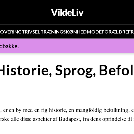
VildeLiv
OVERING
TRIVSEL
TRÆNING
SKØNHED
MODE
FORÆLDRE
FR
ndbakke.
istorie, Sprog, Befo
er en by med en rig historie, en mangfoldig befolkning, et
orske alle disse aspekter af Budapest, fra dens oprindelse til