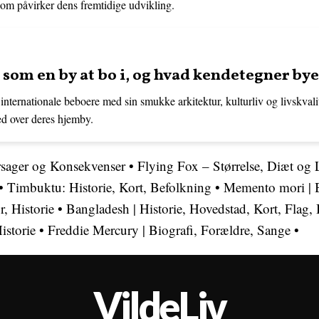
som påvirker dens fremtidige udvikling.
som en by at bo i, og hvad kendetegner by
internationale beboere med sin smukke arkitektur, kulturliv og livskvali
ed over deres hjemby.
sager og Konsekvenser
•
Flying Fox – Størrelse, Diæt og L
•
Timbuktu: Historie, Kort, Befolkning
•
Memento mori | 
, Historie
•
Bangladesh | Historie, Hovedstad, Kort, Flag,
istorie
•
Freddie Mercury | Biografi, Forældre, Sange
•
VildeLiv