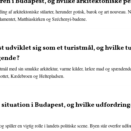
ren i Budapest, og hvilke arkitektoniske p
ng af arkitektoniske stilarter, herunder gotisk, barok og art nouveau.
arlamentet, Matthiaskirken og Széchenyi-badene.
udviklet sig som et turistmål, og hvilke t
øgende?
istmål med sin smukke arkitektur, varme kilder, lækre mad og spændende
slottet, Kædebroen og Heltepladsen.
 situation i Budapest, og hvilke udfordringe
 spiller en vigtig rolle i landets politiske scene. Byen står overfor udf