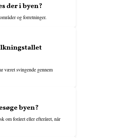
es der i byen?
tområder og forretninger.
lkningstallet
t har været svingende gennem
besøge byen?
 om foråret eller efteråret, når