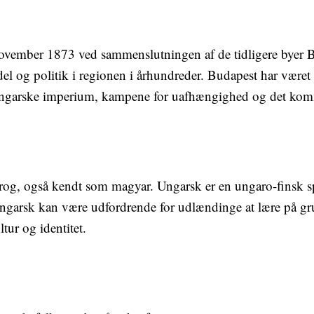
ovember 1873 ved sammenslutningen af de tidligere byer 
el og politik i regionen i århundreder. Budapest har været v
ungarske imperium, kampene for uafhængighed og det komm
prog, også kendt som magyar. Ungarsk er en ungaro-finsk sp
ngarsk kan være udfordrende for udlændinge at lære på gru
tur og identitet.