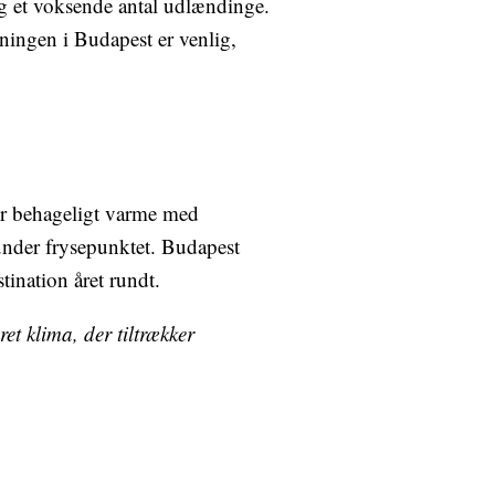
og et voksende antal udlændinge.
kningen i Budapest er venlig,
er behageligt varme med
nder frysepunktet. Budapest
tination året rundt.
et klima, der tiltrækker