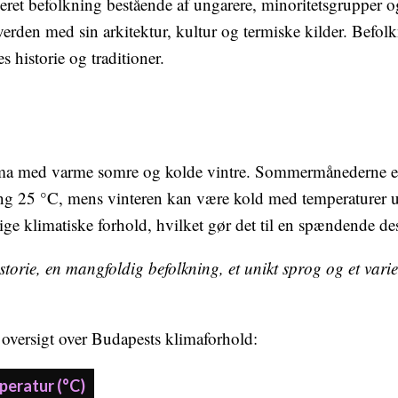
ieret befolkning bestående af ungarere, minoritetsgrupper 
 verden med sin arkitektur, kultur og termiske kilder. Befol
 historie og traditioner.
lima med varme somre og kolde vintre. Sommermånederne 
g 25 °C, mens vinteren kan være kold med temperaturer u
lige klimatiske forhold, hvilket gør det til en spændende des
torie, en mangfoldig befolkning, et unikt sprog og et varier
 oversigt over Budapests klimaforhold:
eratur (°C)