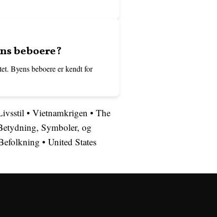
ens beboere?
tet. Byens beboere er kendt for
ivsstil
•
Vietnamkrigen
•
The
Betydning, Symboler, og
 Befolkning
•
United States