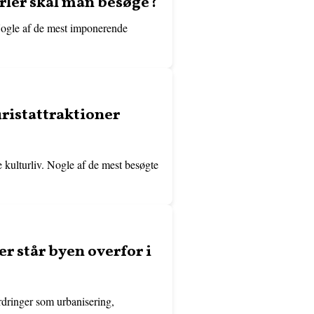
erler skal man besøge?
 Nogle af de mest imponerende
uristattraktioner
 kulturliv. Nogle af de mest besøgte
r står byen overfor i
ordringer som urbanisering,