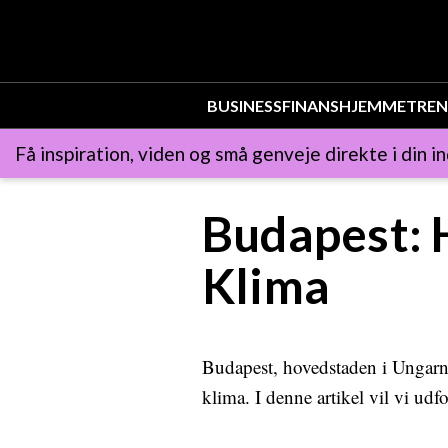
BUSINESS
FINANS
HJEMMET
REN
Få inspiration, viden og små genveje direkte i din i
Budapest: H
Klima
Budapest, hovedstaden i Ungarn, 
klima. I denne artikel vil vi udf