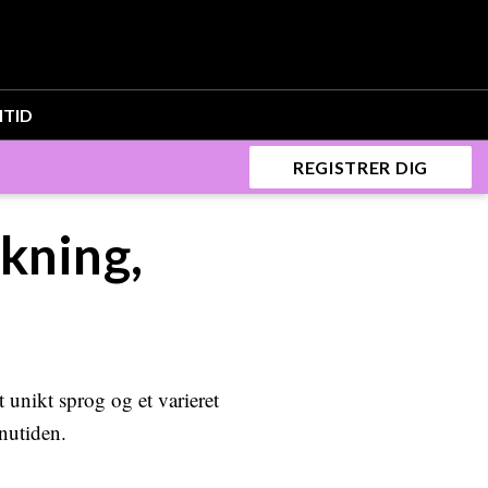
ITID
REGISTRER DIG
lkning,
 unikt sprog og et varieret
 nutiden.