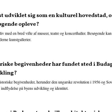
 udviklet sig som en kulturel hovedstad, og
søgende opleve?
urliv med en bred vifte af museer, teatre og koncerthaller. Besøgende ka
erne kunstgallerier.
riske begivenheder har fundet sted i Budap
ikling?
historiske begivenheder, herunder den ungarske revolution i 1956 og Sov
indflydelse på byens udvikling og identitet.