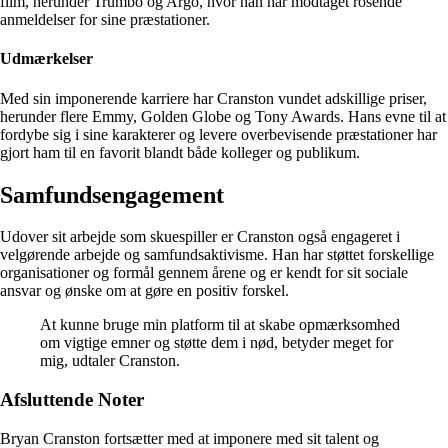
film, herunder Trumbo og Argo, hvor han har modtaget rosende
anmeldelser for sine præstationer.
Udmærkelser
Med sin imponerende karriere har Cranston vundet adskillige priser,
herunder flere Emmy, Golden Globe og Tony Awards. Hans evne til at
fordybe sig i sine karakterer og levere overbevisende præstationer har
gjort ham til en favorit blandt både kolleger og publikum.
Samfundsengagement
Udover sit arbejde som skuespiller er Cranston også engageret i
velgørende arbejde og samfundsaktivisme. Han har støttet forskellige
organisationer og formål gennem årene og er kendt for sit sociale
ansvar og ønske om at gøre en positiv forskel.
At kunne bruge min platform til at skabe opmærksomhed
om vigtige emner og støtte dem i nød, betyder meget for
mig, udtaler Cranston.
Afsluttende Noter
Bryan Cranston fortsætter med at imponere med sit talent og