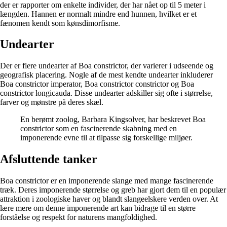
der er rapporter om enkelte individer, der har nået op til 5 meter i
længden. Hannen er normalt mindre end hunnen, hvilket er et
fænomen kendt som kønsdimorfisme.
Undearter
Der er flere undearter af Boa constrictor, der varierer i udseende og
geografisk placering. Nogle af de mest kendte undearter inkluderer
Boa constrictor imperator, Boa constrictor constrictor og Boa
constrictor longicauda. Disse undearter adskiller sig ofte i størrelse,
farver og mønstre på deres skæl.
En berømt zoolog, Barbara Kingsolver, har beskrevet Boa
constrictor som en fascinerende skabning med en
imponerende evne til at tilpasse sig forskellige miljøer.
Afsluttende tanker
Boa constrictor er en imponerende slange med mange fascinerende
træk. Deres imponerende størrelse og greb har gjort dem til en populær
attraktion i zoologiske haver og blandt slangeelskere verden over. At
lære mere om denne imponerende art kan bidrage til en større
forståelse og respekt for naturens mangfoldighed.