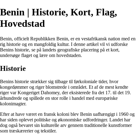
Benin | Historie, Kort, Flag,
Hovedstad
Benin, officielt Republikken Benin, er en vestafrikansk nation med en
rig historie og en mangfoldig kultur. I denne artikel vil vi udforske
Benins historie, se på landets geografiske placering på et kort,
undersøge flaget og lære om hovedstaden.
Historie
Benins historie strækker sig tilbage til førkoloniale tider, hvor
kongedømmer og riger blomstrede i området. Et af de mest kendte
riger var Kongeriget Dahomey, der eksisterede fra det 17. til det 19.
århundrede og spillede en stor rolle i handel med europæiske
kolonimagter.
Efter at have været en fransk koloni blev Benin uafhængigt i 1960 og
har siden oplevet politiske og økonomiske udfordringer. Landet har
dog også bevaret sin kulturelle arv gennem traditionelle kunstformer
som træskærerier og tekstiler.