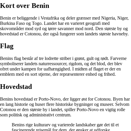
Kort over Benin
Benin er beliggende i Vestafrika og deler grænser med Nigeria, Niger,
Burkina Faso og Togo. Landet har en varieret geografi med
skovområder mod syd og tørre savanner mod nord. Den største by og
hovedstad er Cotonou, der også fungerer som landets største havneby.
Flag
Benins flag består af tre lodrette striber i grønt, gult og rødt. Farverne
symboliserer landets naturressourcer, rigdom, og det blod, der blev
ofret under kampen for uafhængighed. I midten af flaget er der en
emblem med en sort stjerne, der repræsenterer enhed og frihed.
Hovedstad
Benins hovedstad er Porto-Novo, der ligger øst for Cotonou. Byen har
en lang historie og huser flere historiske bygninger og museer. Selvom
Cotonou er den største by i landet, spiller Porto-Novo en vigtig rolle
som politisk og administrativt centrum.
Benins rige kulturarv og varierede landskaber gør det til et
fascinerende rejsemål for dem, der ønsker at udforske