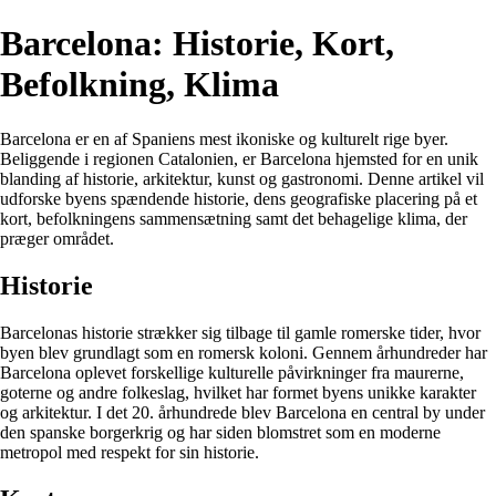
Barcelona: Historie, Kort,
Befolkning, Klima
Barcelona er en af Spaniens mest ikoniske og kulturelt rige byer.
Beliggende i regionen Catalonien, er Barcelona hjemsted for en unik
blanding af historie, arkitektur, kunst og gastronomi. Denne artikel vil
udforske byens spændende historie, dens geografiske placering på et
kort, befolkningens sammensætning samt det behagelige klima, der
præger området.
Historie
Barcelonas historie strækker sig tilbage til gamle romerske tider, hvor
byen blev grundlagt som en romersk koloni. Gennem århundreder har
Barcelona oplevet forskellige kulturelle påvirkninger fra maurerne,
goterne og andre folkeslag, hvilket har formet byens unikke karakter
og arkitektur. I det 20. århundrede blev Barcelona en central by under
den spanske borgerkrig og har siden blomstret som en moderne
metropol med respekt for sin historie.