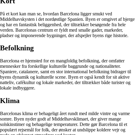
Kort
På et kort kan man se, hvordan Barcelona ligger smukt ved
Middelhavskysten i det nordøstlige Spanien. Byen er omgivet af bjerge
og har en fantastisk beliggenhed, der tiltrækker besøgende fra hele
verden. Barcelonas centrum er fyldt med smalle gader, markeder,
pladser og imponerende bygninger, der afspejler byens rige historie.
Befolkning
Barcelona er hjemsted for en mangfoldig befolkning, der omfatter
mennesker fra forskellige kulturelle baggrunde og nationaliteter.
Spaniere, catalanere, samt en stor international befolkning bidrager til
byens dynamik og kulturelle scene. Byen er også kendt for sit aktive
natteliv, cafékultur og lokale markeder, der tiltrækker både turister og
lokale indbyggere.
Klima
Barcelonas klima er behageligt året rundt med milde vintre og varme
somre. Byen nyder godt af Middelhavsklimaet, der giver mange
solskinstimer og behagelige temperaturer. Dette gør Barcelona til et
populært rejsemål for folk, der ønsker at undslippe koldere vejr og