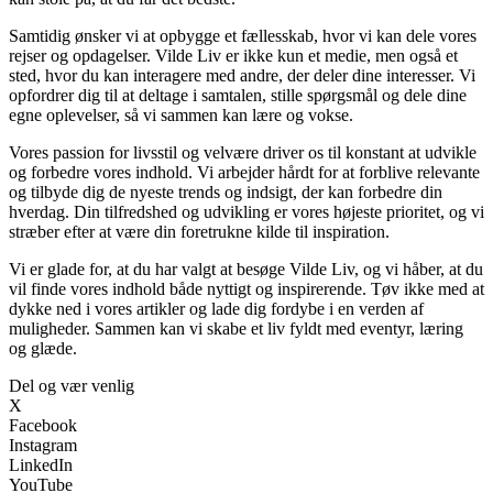
Samtidig ønsker vi at opbygge et fællesskab, hvor vi kan dele vores
rejser og opdagelser. Vilde Liv er ikke kun et medie, men også et
sted, hvor du kan interagere med andre, der deler dine interesser. Vi
opfordrer dig til at deltage i samtalen, stille spørgsmål og dele dine
egne oplevelser, så vi sammen kan lære og vokse.
Vores passion for livsstil og velvære driver os til konstant at udvikle
og forbedre vores indhold. Vi arbejder hårdt for at forblive relevante
og tilbyde dig de nyeste trends og indsigt, der kan forbedre din
hverdag. Din tilfredshed og udvikling er vores højeste prioritet, og vi
stræber efter at være din foretrukne kilde til inspiration.
Vi er glade for, at du har valgt at besøge Vilde Liv, og vi håber, at du
vil finde vores indhold både nyttigt og inspirerende. Tøv ikke med at
dykke ned i vores artikler og lade dig fordybe i en verden af
muligheder. Sammen kan vi skabe et liv fyldt med eventyr, læring
og glæde.
Del og vær venlig
X
Facebook
Instagram
LinkedIn
YouTube