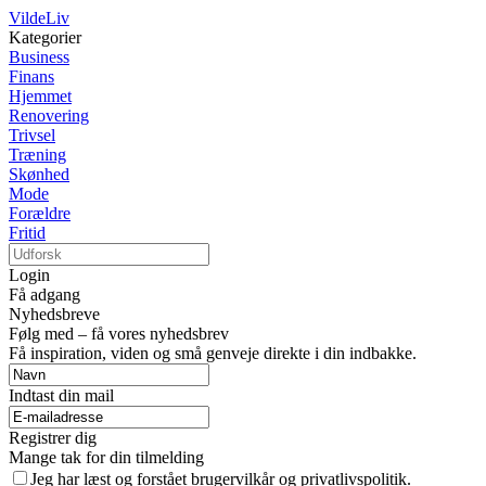
VildeLiv
Kategorier
Business
Finans
Hjemmet
Renovering
Trivsel
Træning
Skønhed
Mode
Forældre
Fritid
Login
Få adgang
Nyhedsbreve
Følg med – få vores nyhedsbrev
Få inspiration, viden og små genveje direkte i din indbakke.
Indtast din mail
Registrer dig
Mange tak for din tilmelding
Jeg har læst og forstået brugervilkår og privatlivspolitik.