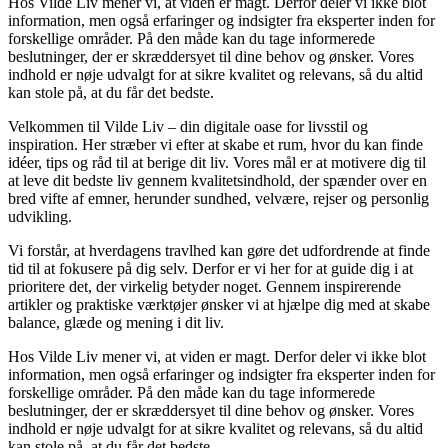
Hos Vilde Liv mener vi, at viden er magt. Derfor deler vi ikke blot
information, men også erfaringer og indsigter fra eksperter inden for
forskellige områder. På den måde kan du tage informerede
beslutninger, der er skræddersyet til dine behov og ønsker. Vores
indhold er nøje udvalgt for at sikre kvalitet og relevans, så du altid
kan stole på, at du får det bedste.
Velkommen til Vilde Liv – din digitale oase for livsstil og
inspiration. Her stræber vi efter at skabe et rum, hvor du kan finde
idéer, tips og råd til at berige dit liv. Vores mål er at motivere dig til
at leve dit bedste liv gennem kvalitetsindhold, der spænder over en
bred vifte af emner, herunder sundhed, velvære, rejser og personlig
udvikling.
Vi forstår, at hverdagens travlhed kan gøre det udfordrende at finde
tid til at fokusere på dig selv. Derfor er vi her for at guide dig i at
prioritere det, der virkelig betyder noget. Gennem inspirerende
artikler og praktiske værktøjer ønsker vi at hjælpe dig med at skabe
balance, glæde og mening i dit liv.
Hos Vilde Liv mener vi, at viden er magt. Derfor deler vi ikke blot
information, men også erfaringer og indsigter fra eksperter inden for
forskellige områder. På den måde kan du tage informerede
beslutninger, der er skræddersyet til dine behov og ønsker. Vores
indhold er nøje udvalgt for at sikre kvalitet og relevans, så du altid
kan stole på, at du får det bedste.