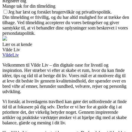
Registrer dig
Mange tak for din tilmelding
Jeg har læst og forstået brugervilkår og privatlivspolitik.
Din tilmelding er frivillig, og du har altid mulighed for at trække den
tilbage. Ved tilmelding accepterer du vores betingelser og giver
samtykke til, at vi behandler dine oplysninger som beskrevet i vores
persondatapolitik.
Lær os at kende
Vilde Liv
VildeLiv
Velkommen til Vilde Liv – din digitale oase for livsstil og
inspiration. Her stræber vi efter at skabe et rum, hvor du kan finde
idéer, tips og råd til at berige dit liv. Vores mål er at motivere dig til
at leve dit bedste liv gennem kvalitetsindhold, der spænder over en
bred vifte af emner, herunder sundhed, velvære, rejser og personlig
udvikling.
Vi forstår, at hverdagens travlhed kan gøre det udfordrende at finde
tid til at fokusere på dig selv. Derfor er vi her for at guide dig i at
prioritere det, der virkelig betyder noget. Gennem inspirerende
artikler og praktiske værktøjer ønsker vi at hjælpe dig med at skabe
balance, glæde og mening i dit liv.