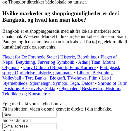
og Thonglor tiltrækker både lokale og turister.
Hvilke markeder og shoppingmuligheder er der i
Bangkok, og hvad kan man købe?
Bangkok er et shoppingparadis med alt fra lokale markeder som
Chatuchak Weekend Market til luksuriøse indkøbscentre som Siam
Paragon og Iconsiam, hvor man kan købe alt fra tøj og elektronik til
kunsthåndværk og souvenirs.
Flaget for De Forenede Stater | Historie, Betydning
•
Flaget af
Nepal: Betydning, Farver og Symbolik
•
Atlas | Titan, Mount
Olympus
•
Gary Oldman | Biografi, Film, Karriere
•
Portugisisk
sprog: Oprindelse, historie, grammatik
•
Libero | Betydning,
Volleyball
•
Tyra Banks | Biografi, TV-shows, Film
•
Leo |
Stjernebillede, Stjernetegn, Symbol, Tegn, Datoer
•
Shroud of Turin
| Historie, Beskrivelse, Fakta
•
Oljemaleri | Beskrivelse, Historie,
Teknikker og Kunstnere
•
Følg med – få vores nyhedsbrev
Få inspiration, viden og små genveje direkte i din indbakke.
Indtast din mail