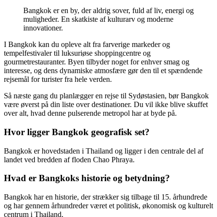
Bangkok er en by, der aldrig sover, fuld af liv, energi og
muligheder. En skatkiste af kulturarv og moderne
innovationer.
I Bangkok kan du opleve alt fra farverige markeder og
tempelfestivaler til luksuriøse shoppingcentre og
gourmetrestauranter. Byen tilbyder noget for enhver smag og
interesse, og dens dynamiske atmosfære gør den til et spændende
rejsemål for turister fra hele verden.
Så næste gang du planlægger en rejse til Sydøstasien, bør Bangkok
være øverst på din liste over destinationer. Du vil ikke blive skuffet
over alt, hvad denne pulserende metropol har at byde på.
Hvor ligger Bangkok geografisk set?
Bangkok er hovedstaden i Thailand og ligger i den centrale del af
landet ved bredden af floden Chao Phraya.
Hvad er Bangkoks historie og betydning?
Bangkok har en historie, der strækker sig tilbage til 15. århundrede
og har gennem århundreder været et politisk, økonomisk og kulturelt
centrum i Thailand.