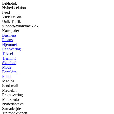
Bibliotek
Nyhedssektion
Feed
VildeLiv.dk
Unik Trafik
support@uniktrafik.dk
Kategorier
Business
Finans
Hjemmet
Renovering
Trivsel
Træning
Skønhed
Mode
Forældre
Fritid
Mød os
Send mail
Mediekit
Promovering
Min konto
Nyhedsbreve
Samarbejde
Tip redaktionen