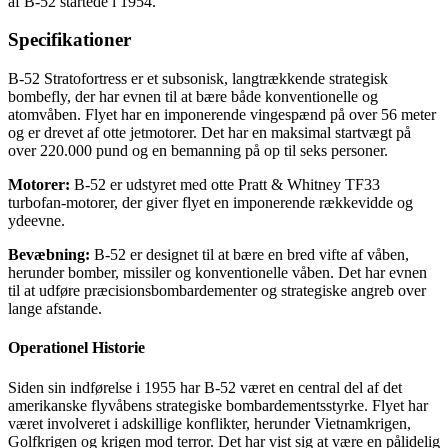
af B-52 startede i 1954.
Specifikationer
B-52 Stratofortress er et subsonisk, langtrækkende strategisk
bombefly, der har evnen til at bære både konventionelle og
atomvåben. Flyet har en imponerende vingespænd på over 56 meter
og er drevet af otte jetmotorer. Det har en maksimal startvægt på
over 220.000 pund og en bemanning på op til seks personer.
Motorer:
B-52 er udstyret med otte Pratt & Whitney TF33
turbofan-motorer, der giver flyet en imponerende rækkevidde og
ydeevne.
Bevæbning:
B-52 er designet til at bære en bred vifte af våben,
herunder bomber, missiler og konventionelle våben. Det har evnen
til at udføre præcisionsbombardementer og strategiske angreb over
lange afstande.
Operationel Historie
Siden sin indførelse i 1955 har B-52 været en central del af det
amerikanske flyvåbens strategiske bombardementsstyrke. Flyet har
været involveret i adskillige konflikter, herunder Vietnamkrigen,
Golfkrigen og krigen mod terror. Det har vist sig at være en pålidelig