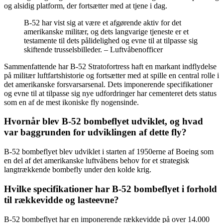
og alsidig platform, der fortsætter med at tjene i dag.
B-52 har vist sig at være et afgørende aktiv for det
amerikanske militær, og dets langvarige tjeneste er et
testamente til dets pålidelighed og evne til at tilpasse sig
skiftende trusselsbilleder. – Luftvåbenofficer
Sammenfattende har B-52 Stratofortress haft en markant indflydelse
på militær luftfartshistorie og fortsætter med at spille en central rolle i
det amerikanske forsvarsarsenal. Dets imponerende specifikationer
og evne til at tilpasse sig nye udfordringer har cementeret dets status
som en af de mest ikoniske fly nogensinde.
Hvornår blev B-52 bombeflyet udviklet, og hvad
var baggrunden for udviklingen af dette fly?
B-52 bombeflyet blev udviklet i starten af 1950erne af Boeing som
en del af det amerikanske luftvåbens behov for et strategisk
langtrækkende bombefly under den kolde krig.
Hvilke specifikationer har B-52 bombeflyet i forhold
til rækkevidde og lasteevne?
B-52 bombeflyet har en imponerende rækkevidde på over 14.000