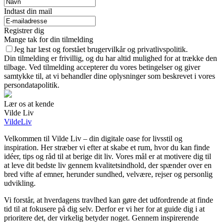
Indtast din mail
Registrer dig
Mange tak for din tilmelding
Jeg har læst og forstået brugervilkår og privatlivspolitik.
Din tilmelding er frivillig, og du har altid mulighed for at trække den
tilbage. Ved tilmelding accepterer du vores betingelser og giver
samtykke til, at vi behandler dine oplysninger som beskrevet i vores
persondatapolitik.
Lær os at kende
Vilde Liv
VildeLiv
Velkommen til Vilde Liv – din digitale oase for livsstil og
inspiration. Her stræber vi efter at skabe et rum, hvor du kan finde
idéer, tips og råd til at berige dit liv. Vores mål er at motivere dig til
at leve dit bedste liv gennem kvalitetsindhold, der spænder over en
bred vifte af emner, herunder sundhed, velvære, rejser og personlig
udvikling.
Vi forstår, at hverdagens travlhed kan gøre det udfordrende at finde
tid til at fokusere på dig selv. Derfor er vi her for at guide dig i at
prioritere det, der virkelig betyder noget. Gennem inspirerende