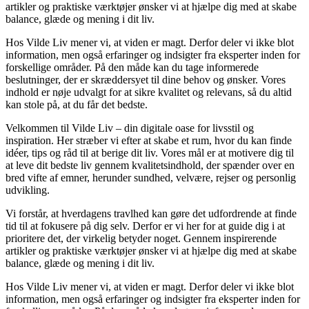
artikler og praktiske værktøjer ønsker vi at hjælpe dig med at skabe
balance, glæde og mening i dit liv.
Hos Vilde Liv mener vi, at viden er magt. Derfor deler vi ikke blot
information, men også erfaringer og indsigter fra eksperter inden for
forskellige områder. På den måde kan du tage informerede
beslutninger, der er skræddersyet til dine behov og ønsker. Vores
indhold er nøje udvalgt for at sikre kvalitet og relevans, så du altid
kan stole på, at du får det bedste.
Velkommen til Vilde Liv – din digitale oase for livsstil og
inspiration. Her stræber vi efter at skabe et rum, hvor du kan finde
idéer, tips og råd til at berige dit liv. Vores mål er at motivere dig til
at leve dit bedste liv gennem kvalitetsindhold, der spænder over en
bred vifte af emner, herunder sundhed, velvære, rejser og personlig
udvikling.
Vi forstår, at hverdagens travlhed kan gøre det udfordrende at finde
tid til at fokusere på dig selv. Derfor er vi her for at guide dig i at
prioritere det, der virkelig betyder noget. Gennem inspirerende
artikler og praktiske værktøjer ønsker vi at hjælpe dig med at skabe
balance, glæde og mening i dit liv.
Hos Vilde Liv mener vi, at viden er magt. Derfor deler vi ikke blot
information, men også erfaringer og indsigter fra eksperter inden for