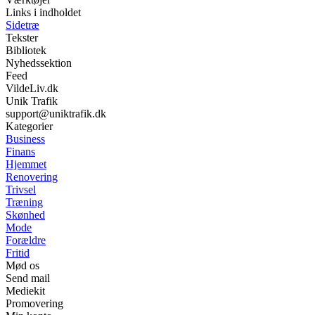
Links i indholdet
Sidetræ
Tekster
Bibliotek
Nyhedssektion
Feed
VildeLiv.dk
Unik Trafik
support@uniktrafik.dk
Kategorier
Business
Finans
Hjemmet
Renovering
Trivsel
Træning
Skønhed
Mode
Forældre
Fritid
Mød os
Send mail
Mediekit
Promovering