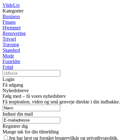
VildeLiv
Kategorier
Business
Finans
Hjemmet
Renovering
Trivsel
Træning
Skønhed
Mode
Forældre
Fritid
Login
Få adgang
Nyhedsbreve
Følg med – få vores nyhedsbrev
Få inspiration, viden og små genveje direkte i din indbakke.
Indtast din mail
Registrer dig
Mange tak for din tilmelding
Jeg har læst og forstået brugervilkår og privatlivspolitik.