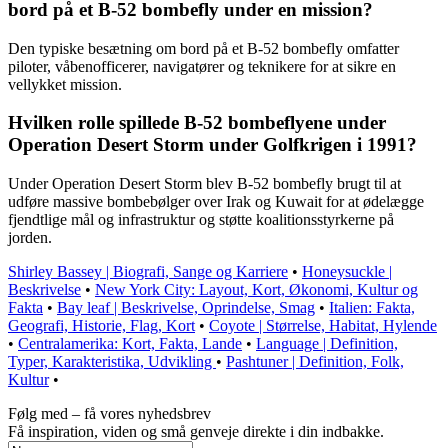
bord på et B-52 bombefly under en mission?
Den typiske besætning om bord på et B-52 bombefly omfatter
piloter, våbenofficerer, navigatører og teknikere for at sikre en
vellykket mission.
Hvilken rolle spillede B-52 bombeflyene under
Operation Desert Storm under Golfkrigen i 1991?
Under Operation Desert Storm blev B-52 bombefly brugt til at
udføre massive bombebølger over Irak og Kuwait for at ødelægge
fjendtlige mål og infrastruktur og støtte koalitionsstyrkerne på
jorden.
Shirley Bassey | Biografi, Sange og Karriere
•
Honeysuckle |
Beskrivelse
•
New York City: Layout, Kort, Økonomi, Kultur og
Fakta
•
Bay leaf | Beskrivelse, Oprindelse, Smag
•
Italien: Fakta,
Geografi, Historie, Flag, Kort
•
Coyote | Størrelse, Habitat, Hylende
•
Centralamerika: Kort, Fakta, Lande
•
Language | Definition,
Typer, Karakteristika, Udvikling
•
Pashtuner | Definition, Folk,
Kultur
•
Følg med – få vores nyhedsbrev
Få inspiration, viden og små genveje direkte i din indbakke.