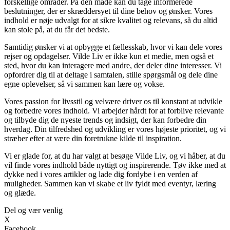
forskellige områder. På den måde kan du tage informerede
beslutninger, der er skræddersyet til dine behov og ønsker. Vores
indhold er nøje udvalgt for at sikre kvalitet og relevans, så du altid
kan stole på, at du får det bedste.
Samtidig ønsker vi at opbygge et fællesskab, hvor vi kan dele vores
rejser og opdagelser. Vilde Liv er ikke kun et medie, men også et
sted, hvor du kan interagere med andre, der deler dine interesser. Vi
opfordrer dig til at deltage i samtalen, stille spørgsmål og dele dine
egne oplevelser, så vi sammen kan lære og vokse.
Vores passion for livsstil og velvære driver os til konstant at udvikle
og forbedre vores indhold. Vi arbejder hårdt for at forblive relevante
og tilbyde dig de nyeste trends og indsigt, der kan forbedre din
hverdag. Din tilfredshed og udvikling er vores højeste prioritet, og vi
stræber efter at være din foretrukne kilde til inspiration.
Vi er glade for, at du har valgt at besøge Vilde Liv, og vi håber, at du
vil finde vores indhold både nyttigt og inspirerende. Tøv ikke med at
dykke ned i vores artikler og lade dig fordybe i en verden af
muligheder. Sammen kan vi skabe et liv fyldt med eventyr, læring
og glæde.
Del og vær venlig
X
Facebook