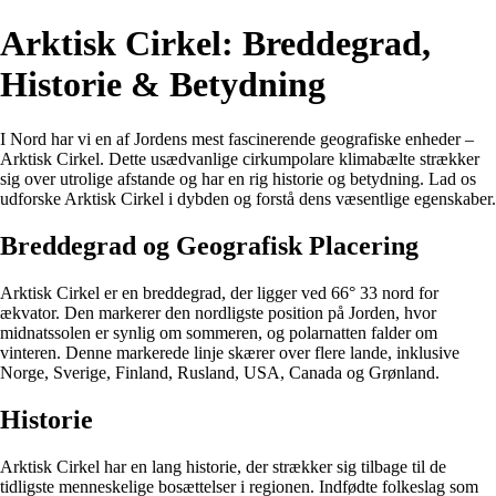
Arktisk Cirkel: Breddegrad,
Historie & Betydning
I Nord har vi en af Jordens mest fascinerende geografiske enheder –
Arktisk Cirkel. Dette usædvanlige cirkumpolare klimabælte strækker
sig over utrolige afstande og har en rig historie og betydning. Lad os
udforske Arktisk Cirkel i dybden og forstå dens væsentlige egenskaber.
Breddegrad og Geografisk Placering
Arktisk Cirkel er en breddegrad, der ligger ved 66° 33 nord for
ækvator. Den markerer den nordligste position på Jorden, hvor
midnatssolen er synlig om sommeren, og polarnatten falder om
vinteren. Denne markerede linje skærer over flere lande, inklusive
Norge, Sverige, Finland, Rusland, USA, Canada og Grønland.
Historie
Arktisk Cirkel har en lang historie, der strækker sig tilbage til de
tidligste menneskelige bosættelser i regionen. Indfødte folkeslag som