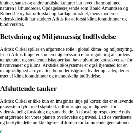
inuitter, samer og andre arktiske kulturer har levet i harmoni med
naturen i århundreder. Opdagelsesrejsende som Roald Amundsen og
Robert Peary har udforsket og kartlagt området, mens moderne
videnskabsfolk har studeret Arktis for at forstå klimaforandringer og
biodiversitet.
Betydning og Miljømæssig Indflydelse
Arktisk Cirkel spiller en afgørende rolle i global klima- og miljøstyring.
Isen i Arktis fungerer som en nøgleressource for regulering af Jordens
temperatur, og smeltende iskapper kan have alvorlige konsekvenser for
havniveauer og klima. Arktiske økosystemer er også hjemsted for en
mangfoldighed af dyrearter, herunder isbjørne, hvaler og sæler, der er
truet af klimaforandringer og menneskelig indflydelse.
Afsluttende tanker
Arktisk Cirkel er ikke kun en imaginær linje på kortet; det er et levende
økosystem fyldt med skønhed, udfordringer og muligheder for
videnskabelig forskning og samarbejde. At forstå og respektere Arktis
er afgørende for vores planets overlevelse og trivsel. Lad os værdsætte
og beskytte dette unikke hjørne af Jorden for kommende generationer.