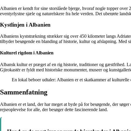
Albanien er kendt for sine storslåede bjerge, hvoraf nogle topper over 
eventyrlystne sjæle og naturelskere fra hele verden. Det uberørte lands
Kystlinjen i Albanien
Albaniens kyststrækning strækker sig over 450 kilometer langs Adriat
tilbyder besøgende en blanding af historie, kultur og afslapning. Med 
Kulturel rigdom i Albanien
Albansk kultur er præget af en rig historie, traditioner og gæstfrihed. La
Gjirokastër er fyldt med historiske monumenter, museer og kunstgallerier,
En lokal beboer udtaler: Albanien er et skatkammer af kulturelle
Sammenfatning
Albanien er et land, der har meget at byde på for besøgende, der søger 
rejseoplevelse for alle, der besøger dette fascinerende land.