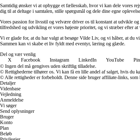
Samtidig ønsker vi at opbygge et fællesskab, hvor vi kan dele vores rej
dig til at deltage i samtalen, stille spørgsmål og dele dine egne opleve
Vores passion for livsstil og velvære driver os til konstant at udvikle o
tilfredshed og udvikling er vores højeste prioritet, og vi stræber efter at 
Vi er glade for, at du har valgt at besøge Vilde Liv, og vi håber, at du
Sammen kan vi skabe et liv fyldt med eventyr, læring og glæde.
Del og vær venlig
X
Facebook
Instagram
LinkedIn
YouTube
Pin
© Ingen del må gengives uden skriftlig tilladelse.
© Rettighederne tilhører os. Vi kan få en lille andel af salget, hvis du
© Alle rettigheder er forbeholdt. Denne side bruger affiliate-links, som
Detaljer
Videnbase
Vejledning
Anmeldelse
Vi søger
Send oplysninger
Bruger
Konto
Plan
Beløb
Privilegier