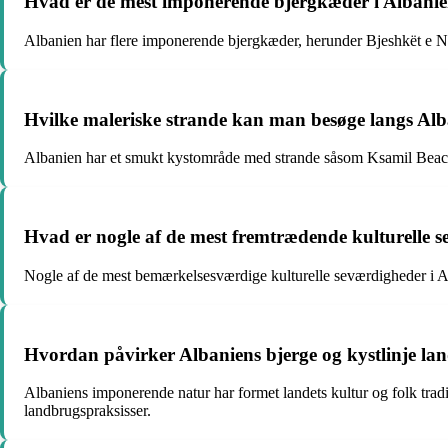
Hvad er de mest imponerende bjergkæder i Albani
Albanien har flere imponerende bjergkæder, herunder Bjeshkët e 
Hvilke maleriske strande kan man besøge langs Alba
Albanien har et smukt kystområde med strande såsom Ksamil Beach
Hvad er nogle af de mest fremtrædende kulturelle 
Nogle af de mest bemærkelsesværdige kulturelle seværdigheder i Al
Hvordan påvirker Albaniens bjerge og kystlinje land
Albaniens imponerende natur har formet landets kultur og folk traditi
landbrugspraksisser.