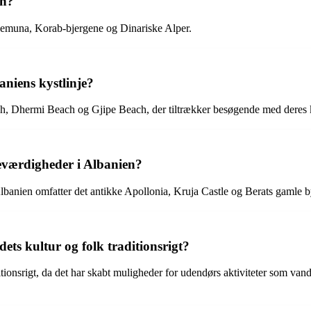
en?
Nemuna, Korab-bjergene og Dinariske Alper.
niens kystlinje?
, Dhermi Beach og Gjipe Beach, der tiltrækker besøgende med deres k
seværdigheder i Albanien?
banien omfatter det antikke Apollonia, Kruja Castle og Berats gamle 
ets kultur og folk traditionsrigt?
onsrigt, da det har skabt muligheder for udendørs aktiviteter som vandret