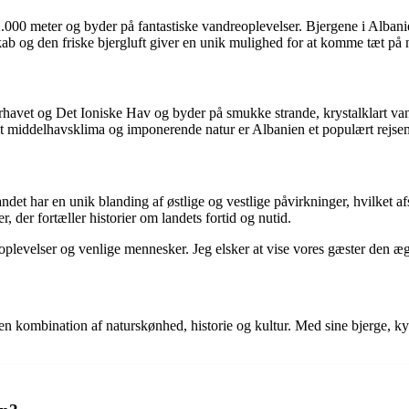
2.000 meter og byder på fantastiske vandreoplevelser. Bjergene i Albani
kab og den friske bjergluft giver en unik mulighed for at komme tæt på 
erhavet og Det Ioniske Hav og byder på smukke strande, krystalklart 
sit middelhavsklima og imponerende natur er Albanien et populært rejsem
ndet har en unik blanding af østlige og vestlige påvirkninger, hvilket afs
 der fortæller historier om landets fortid og nutid.
 oplevelser og venlige mennesker. Jeg elsker at vise vores gæster den æ
en kombination af naturskønhed, historie og kultur. Med sine bjerge, ky