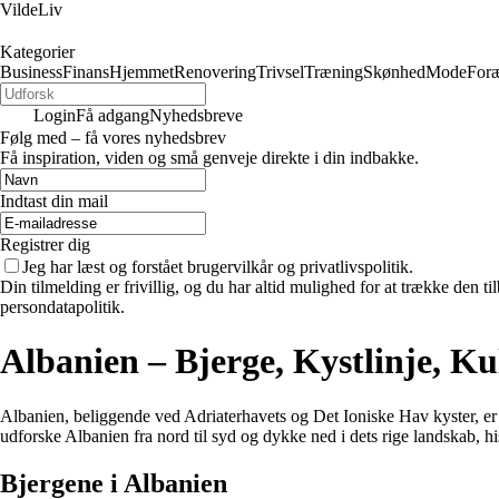
VildeLiv
Kategorier
Business
Finans
Hjemmet
Renovering
Trivsel
Træning
Skønhed
Mode
Foræ
Login
Få adgang
Nyhedsbreve
Følg med – få vores nyhedsbrev
Få inspiration, viden og små genveje direkte i din indbakke.
Indtast din mail
Registrer dig
Jeg har læst og forstået brugervilkår og privatlivspolitik.
Din tilmelding er frivillig, og du har altid mulighed for at trække den 
persondatapolitik.
Albanien – Bjerge, Kystlinje, Ku
Albanien, beliggende ved Adriaterhavets og Det Ioniske Hav kyster, er 
udforske Albanien fra nord til syd og dykke ned i dets rige landskab, his
Bjergene i Albanien