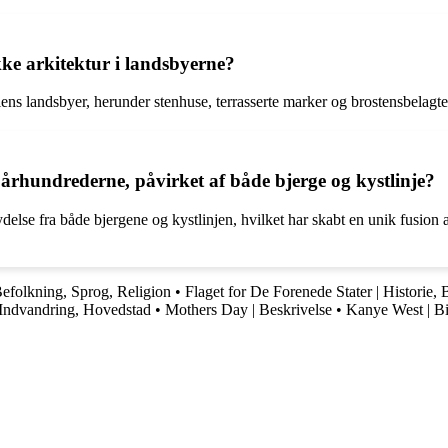
kke arkitektur i landsbyerne?
niens landsbyer, herunder stenhuse, terrasserte marker og brostensbelagte
århundrederne, påvirket af både bjerge og kystlinje?
lse fra både bjergene og kystlinjen, hvilket har skabt en unik fusion af
Befolkning, Sprog, Religion
•
Flaget for De Forenede Stater | Historie,
 Indvandring, Hovedstad
•
Mothers Day | Beskrivelse
•
Kanye West | B