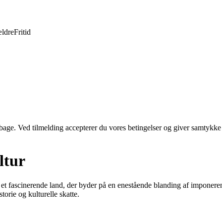
ldre
Fritid
tilbage. Ved tilmelding accepterer du vores betingelser og giver samtykke
ltur
et fascinerende land, der byder på en enestående blanding af imponerend
torie og kulturelle skatte.