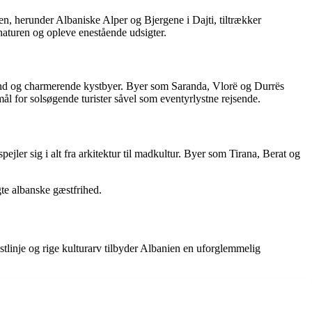
en, herunder Albaniske Alper og Bjergene i Dajti, tiltrækker
naturen og opleve enestående udsigter.
vand og charmerende kystbyer. Byer som Saranda, Vlorë og Durrës
ål for solsøgende turister såvel som eventyrlystne rejsende.
pejler sig i alt fra arkitektur til madkultur. Byer som Tirana, Berat og
gte albanske gæstfrihed.
stlinje og rige kulturarv tilbyder Albanien en uforglemmelig