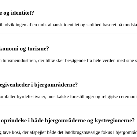
e og identitet?
til udviklingen af en unik albansk identitet og stolthed baseret på mod
økonomi og turisme?
 turismeindustrien, der tiltrækker besøgende fra hele verden med sine 
 begivenheder i bjergområderne?
fatter hyrdefestivaler, musikalske forestillinger og religiøse ceremonier,
es oprindelse i både bjergområderne og kystregionerne?
og tave kosi, der afspejler både det landbrugsmæssige fokus i bjergområd