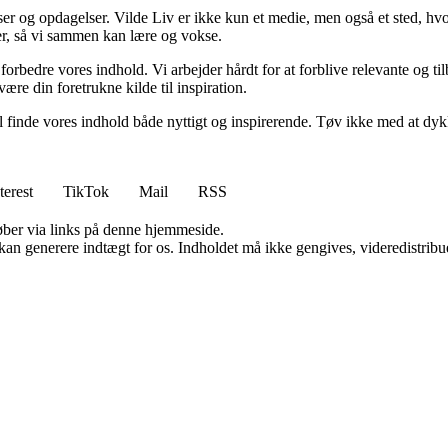
ser og opdagelser. Vilde Liv er ikke kun et medie, men også et sted, hvo
lser, så vi sammen kan lære og vokse.
g forbedre vores indhold. Vi arbejder hårdt for at forblive relevante og 
være din foretrukne kilde til inspiration.
 vil finde vores indhold både nyttigt og inspirerende. Tøv ikke med at dy
terest
TikTok
Mail
RSS
 køber via links på denne hjemmeside.
 kan generere indtægt for os. Indholdet må ikke gengives, videredistribue