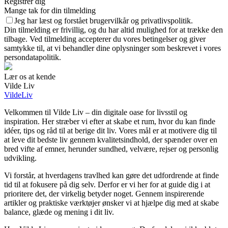
Registrer dig
Mange tak for din tilmelding
Jeg har læst og forstået brugervilkår og privatlivspolitik.
Din tilmelding er frivillig, og du har altid mulighed for at trække den
tilbage. Ved tilmelding accepterer du vores betingelser og giver
samtykke til, at vi behandler dine oplysninger som beskrevet i vores
persondatapolitik.
Lær os at kende
Vilde Liv
VildeLiv
Velkommen til Vilde Liv – din digitale oase for livsstil og
inspiration. Her stræber vi efter at skabe et rum, hvor du kan finde
idéer, tips og råd til at berige dit liv. Vores mål er at motivere dig til
at leve dit bedste liv gennem kvalitetsindhold, der spænder over en
bred vifte af emner, herunder sundhed, velvære, rejser og personlig
udvikling.
Vi forstår, at hverdagens travlhed kan gøre det udfordrende at finde
tid til at fokusere på dig selv. Derfor er vi her for at guide dig i at
prioritere det, der virkelig betyder noget. Gennem inspirerende
artikler og praktiske værktøjer ønsker vi at hjælpe dig med at skabe
balance, glæde og mening i dit liv.