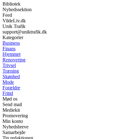
Bibliotek
Nyhedssektion
Feed
VildeLiv.dk
Unik Trafik
support@uniktrafik.dk
Kategorier
Business
Finans
Hjemmet
Renovering
Trivsel
Træning
Skønhed
Mode
Forældre
Fritid
Mød os
Send mail
Mediekit
Promovering
Min konto
Nyhedsbreve
Samarbejde
Tip redaktionen