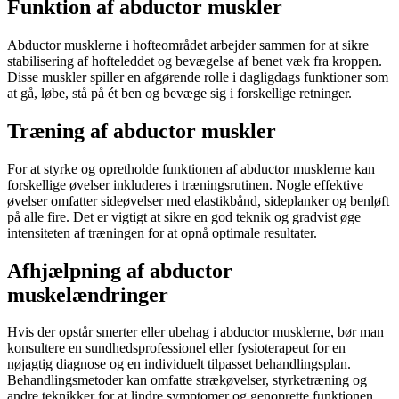
Funktion af abductor muskler
Abductor musklerne i hofteområdet arbejder sammen for at sikre
stabilisering af hofteleddet og bevægelse af benet væk fra kroppen.
Disse muskler spiller en afgørende rolle i dagligdags funktioner som
at gå, løbe, stå på ét ben og bevæge sig i forskellige retninger.
Træning af abductor muskler
For at styrke og opretholde funktionen af abductor musklerne kan
forskellige øvelser inkluderes i træningsrutinen. Nogle effektive
øvelser omfatter sideøvelser med elastikbånd, sideplanker og benløft
på alle fire. Det er vigtigt at sikre en god teknik og gradvist øge
intensiteten af træningen for at opnå optimale resultater.
Afhjælpning af abductor
muskelændringer
Hvis der opstår smerter eller ubehag i abductor musklerne, bør man
konsultere en sundhedsprofessionel eller fysioterapeut for en
nøjagtig diagnose og en individuelt tilpasset behandlingsplan.
Behandlingsmetoder kan omfatte strækøvelser, styrketræning og
andre teknikker for at lindre symptomer og genoprette funktionen.