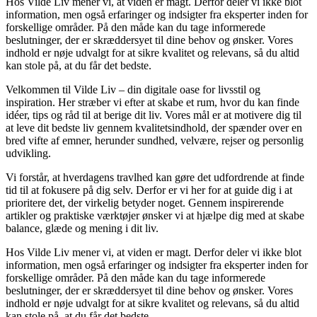
Hos Vilde Liv mener vi, at viden er magt. Derfor deler vi ikke blot
information, men også erfaringer og indsigter fra eksperter inden for
forskellige områder. På den måde kan du tage informerede
beslutninger, der er skræddersyet til dine behov og ønsker. Vores
indhold er nøje udvalgt for at sikre kvalitet og relevans, så du altid
kan stole på, at du får det bedste.
Velkommen til Vilde Liv – din digitale oase for livsstil og
inspiration. Her stræber vi efter at skabe et rum, hvor du kan finde
idéer, tips og råd til at berige dit liv. Vores mål er at motivere dig til
at leve dit bedste liv gennem kvalitetsindhold, der spænder over en
bred vifte af emner, herunder sundhed, velvære, rejser og personlig
udvikling.
Vi forstår, at hverdagens travlhed kan gøre det udfordrende at finde
tid til at fokusere på dig selv. Derfor er vi her for at guide dig i at
prioritere det, der virkelig betyder noget. Gennem inspirerende
artikler og praktiske værktøjer ønsker vi at hjælpe dig med at skabe
balance, glæde og mening i dit liv.
Hos Vilde Liv mener vi, at viden er magt. Derfor deler vi ikke blot
information, men også erfaringer og indsigter fra eksperter inden for
forskellige områder. På den måde kan du tage informerede
beslutninger, der er skræddersyet til dine behov og ønsker. Vores
indhold er nøje udvalgt for at sikre kvalitet og relevans, så du altid
kan stole på, at du får det bedste.