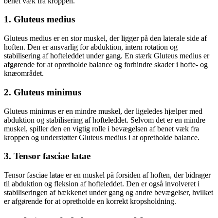
benet væk fra kroppen.
1. Gluteus medius
Gluteus medius er en stor muskel, der ligger på den laterale side af
hoften. Den er ansvarlig for abduktion, intern rotation og
stabilisering af hofteleddet under gang. En stærk Gluteus medius er
afgørende for at opretholde balance og forhindre skader i hofte- og
knæområdet.
2. Gluteus minimus
Gluteus minimus er en mindre muskel, der ligeledes hjælper med
abduktion og stabilisering af hofteleddet. Selvom det er en mindre
muskel, spiller den en vigtig rolle i bevægelsen af benet væk fra
kroppen og understøtter Gluteus medius i at opretholde balance.
3. Tensor fasciae latae
Tensor fasciae latae er en muskel på forsiden af hoften, der bidrager
til abduktion og fleksion af hofteleddet. Den er også involveret i
stabiliseringen af bækkenet under gang og andre bevægelser, hvilket
er afgørende for at opretholde en korrekt kropsholdning.