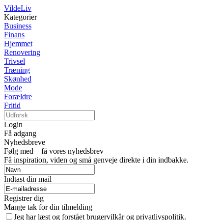
VildeLiv
Kategorier
Business
Finans
Hjemmet
Renovering
Trivsel
Træning
Skønhed
Mode
Forældre
Fritid
Login
Få adgang
Nyhedsbreve
Følg med – få vores nyhedsbrev
Få inspiration, viden og små genveje direkte i din indbakke.
Indtast din mail
Registrer dig
Mange tak for din tilmelding
Jeg har læst og forstået brugervilkår og privatlivspolitik.