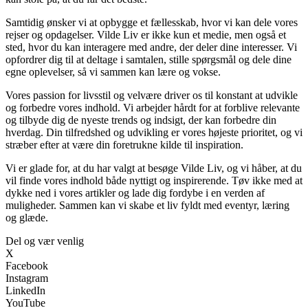
Samtidig ønsker vi at opbygge et fællesskab, hvor vi kan dele vores
rejser og opdagelser. Vilde Liv er ikke kun et medie, men også et
sted, hvor du kan interagere med andre, der deler dine interesser. Vi
opfordrer dig til at deltage i samtalen, stille spørgsmål og dele dine
egne oplevelser, så vi sammen kan lære og vokse.
Vores passion for livsstil og velvære driver os til konstant at udvikle
og forbedre vores indhold. Vi arbejder hårdt for at forblive relevante
og tilbyde dig de nyeste trends og indsigt, der kan forbedre din
hverdag. Din tilfredshed og udvikling er vores højeste prioritet, og vi
stræber efter at være din foretrukne kilde til inspiration.
Vi er glade for, at du har valgt at besøge Vilde Liv, og vi håber, at du
vil finde vores indhold både nyttigt og inspirerende. Tøv ikke med at
dykke ned i vores artikler og lade dig fordybe i en verden af
muligheder. Sammen kan vi skabe et liv fyldt med eventyr, læring
og glæde.
Del og vær venlig
X
Facebook
Instagram
LinkedIn
YouTube