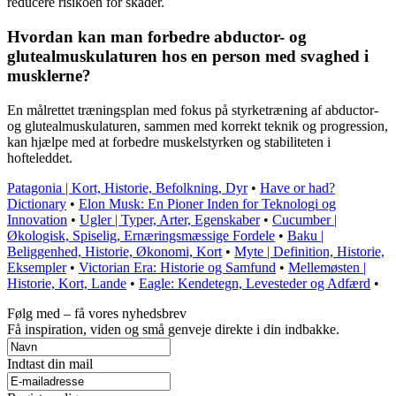
reducere risikoen for skader.
Hvordan kan man forbedre abductor- og
glutealmuskulaturen hos en person med svaghed i
musklerne?
En målrettet træningsplan med fokus på styrketræning af abductor-
og glutealmuskulaturen, sammen med korrekt teknik og progression,
kan hjælpe med at forbedre muskelstyrken og stabiliteten i
hofteleddet.
Patagonia | Kort, Historie, Befolkning, Dyr
•
Have or had?
Dictionary
•
Elon Musk: En Pioner Inden for Teknologi og
Innovation
•
Ugler | Typer, Arter, Egenskaber
•
Cucumber |
Økologisk, Spiselig, Ernæringsmæssige Fordele
•
Baku |
Beliggenhed, Historie, Økonomi, Kort
•
Myte | Definition, Historie,
Eksempler
•
Victorian Era: Historie og Samfund
•
Mellemøsten |
Historie, Kort, Lande
•
Eagle: Kendetegn, Levesteder og Adfærd
•
Følg med – få vores nyhedsbrev
Få inspiration, viden og små genveje direkte i din indbakke.
Indtast din mail