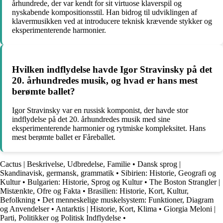
århundrede, der var kendt for sit virtuose klaverspil og
nyskabende kompositionsstil. Han bidrog til udviklingen af
klavermusikken ved at introducere teknisk krævende stykker og
eksperimenterende harmonier.
Hvilken indflydelse havde Igor Stravinsky på det
20. århundredes musik, og hvad er hans mest
berømte ballet?
Igor Stravinsky var en russisk komponist, der havde stor
indflydelse på det 20. århundredes musik med sine
eksperimenterende harmonier og rytmiske kompleksitet. Hans
mest berømte ballet er Fåreballet.
Cactus | Beskrivelse, Udbredelse, Familie
•
Dansk sprog |
Skandinavisk, germansk, grammatik
•
Sibirien: Historie, Geografi og
Kultur
•
Bulgarien: Historie, Sprog og Kultur
•
The Boston Strangler |
Mistænkte, Ofre og Fakta
•
Brasilien: Historie, Kort, Kultur,
Befolkning
•
Det menneskelige muskelsystem: Funktioner, Diagram
og Anvendelser
•
Antarktis | Historie, Kort, Klima
•
Giorgia Meloni |
Parti, Politikker og Politisk Indflydelse
•