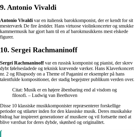
9. Antonio Vivaldi
Antonio Vivaldi
var en italiensk barokkomponist, der er kendt for sit
mesterværk De fire årstider. Hans virtuose violinkoncerter og smukke
kammermusik har gjort ham til en af barokmusikkens mest elskede
figurer.
10. Sergei Rachmaninoff
Sergei Rachmaninoff
var en russisk komponist og pianist, der skrev
dybt følelsesladede og teknisk krævende værker. Hans Klaverkoncert
nr. 2 og Rhapsody on a Theme of Paganini er eksempler på hans
talentfulde kompositioner, der stadig begejstrer publikum verden over.
Citat: Musik er en højere åbenbaring end al visdom og
filosofi. – Ludwig van Beethoven
Disse 10 klassiske musikkomponister repræsenterer forskellige
perioder og stilarter inden for den klassiske musik. Deres musikalske
bidrag har inspireret generationer af musikere og vil fortsætte med at
blive værdsat for deres dybde, skønhed og originalitet.