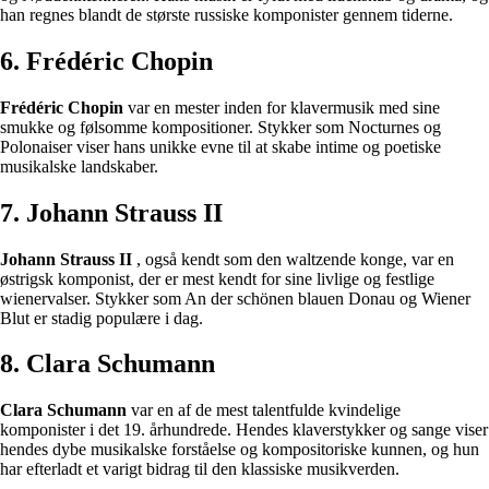
han regnes blandt de største russiske komponister gennem tiderne.
6. Frédéric Chopin
Frédéric Chopin
var en mester inden for klavermusik med sine
smukke og følsomme kompositioner. Stykker som Nocturnes og
Polonaiser viser hans unikke evne til at skabe intime og poetiske
musikalske landskaber.
7. Johann Strauss II
Johann Strauss II
, også kendt som den waltzende konge, var en
østrigsk komponist, der er mest kendt for sine livlige og festlige
wienervalser. Stykker som An der schönen blauen Donau og Wiener
Blut er stadig populære i dag.
8. Clara Schumann
Clara Schumann
var en af de mest talentfulde kvindelige
komponister i det 19. århundrede. Hendes klaverstykker og sange viser
hendes dybe musikalske forståelse og kompositoriske kunnen, og hun
har efterladt et varigt bidrag til den klassiske musikverden.