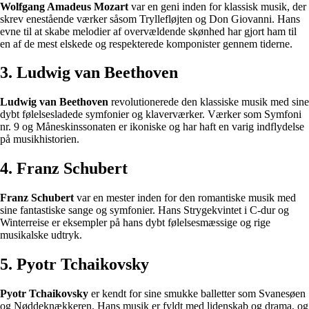
Wolfgang Amadeus Mozart
var en geni inden for klassisk musik, der
skrev enestående værker såsom Tryllefløjten og Don Giovanni. Hans
evne til at skabe melodier af overvældende skønhed har gjort ham til
en af de mest elskede og respekterede komponister gennem tiderne.
3. Ludwig van Beethoven
Ludwig van Beethoven
revolutionerede den klassiske musik med sine
dybt følelsesladede symfonier og klaverværker. Værker som Symfoni
nr. 9 og Måneskinssonaten er ikoniske og har haft en varig indflydelse
på musikhistorien.
4. Franz Schubert
Franz Schubert
var en mester inden for den romantiske musik med
sine fantastiske sange og symfonier. Hans Strygekvintet i C-dur og
Winterreise er eksempler på hans dybt følelsesmæssige og rige
musikalske udtryk.
5. Pyotr Tchaikovsky
Pyotr Tchaikovsky
er kendt for sine smukke balletter som Svanesøen
og Nøddeknækkeren. Hans musik er fyldt med lidenskab og drama, og