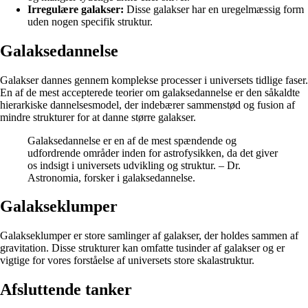
Irregulære galakser:
Disse galakser har en uregelmæssig form
uden nogen specifik struktur.
Galaksedannelse
Galakser dannes gennem komplekse processer i universets tidlige faser.
En af de mest accepterede teorier om galaksedannelse er den såkaldte
hierarkiske dannelsesmodel, der indebærer sammenstød og fusion af
mindre strukturer for at danne større galakser.
Galaksedannelse er en af de mest spændende og
udfordrende områder inden for astrofysikken, da det giver
os indsigt i universets udvikling og struktur. – Dr.
Astronomia, forsker i galaksedannelse.
Galakseklumper
Galakseklumper er store samlinger af galakser, der holdes sammen af
gravitation. Disse strukturer kan omfatte tusinder af galakser og er
vigtige for vores forståelse af universets store skalastruktur.
Afsluttende tanker