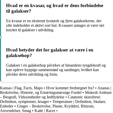
Hvad er en kvasar, og hvad er dens forbindelse
til galakser?
En kvasar er en ekstremt lysstærk og fjern galaksekerne, der
ofte indeholder et aktivt sort hul. Kvasarer antages at være tæt
knyttet til galakser i udvikling.
Hvad betyder det for galakser at være i en
galaksehop?
Galakser i en galaksehop påvirkes af hinandens tyngdekraft og
kan opleve hyppige sammenstød og samlinger, hvilket kan
påvirke deres udvikling og form.
Kansas | Flag, Facts, Maps
•
Hvor kommer fredstegnet fra?
•
Ananas |
Beskrivelse, Historie, og Ernæringsmæssige Fordel
•
Mukesh Ambani
– Biografi, Virksomheder og Indflydelse
•
Catatonic skizofreni:
Definition, symptomer, årsager
•
Temperature | Definition, Skalaer,
Enheder
•
Ginger – Beskrivelse, Plante, Krydderi, Rhizom,
Anvendelser, Smag
•
Katte | Racer
•