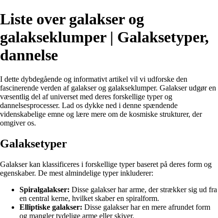
Liste over galakser og
galakseklumper | Galaksetyper,
dannelse
I dette dybdegående og informativt artikel vil vi udforske den
fascinerende verden af galakser og galakseklumper. Galakser udgør en
væsentlig del af universet med deres forskellige typer og
dannelsesprocesser. Lad os dykke ned i denne spændende
videnskabelige emne og lære mere om de kosmiske strukturer, der
omgiver os.
Galaksetyper
Galakser kan klassificeres i forskellige typer baseret på deres form og
egenskaber. De mest almindelige typer inkluderer:
Spiralgalakser:
Disse galakser har arme, der strækker sig ud fra
en central kerne, hvilket skaber en spiralform.
Elliptiske galakser:
Disse galakser har en mere afrundet form
og mangler tydelige arme eller skiver.